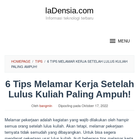
Loncat
laDensia.com
ke
konten
Informasi teknologi terbaru
MENU
HOMEPAGE
/
TIPS
/
6 TIPS MELAMAR KERJA SETELAH LULUS KULIAH
PALING AMPUH!
6 Tips Melamar Kerja Setelah
Lulus Kuliah Paling Ampuh!
Oleh
bangmin
Diposting pada
Oktober 17, 2022
Melamar pekerjaan adalah kegiatan yang wajib dilakukan oleh hampir
semua orang setelah lulus kuliah. Akan tetapi, melamar pekerjaan
ternyata tidak semudah yang dibayangkan. Untuk bisa segera
mendapat pekerjaan usai lulus kuliah, ikuti beberapa tips melamar kerja