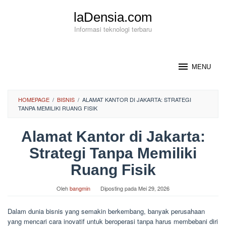
Loncat
laDensia.com
ke
konten
Informasi teknologi terbaru
MENU
HOMEPAGE
/
BISNIS
/
ALAMAT KANTOR DI JAKARTA: STRATEGI
TANPA MEMILIKI RUANG FISIK
Alamat Kantor di Jakarta:
Strategi Tanpa Memiliki
Ruang Fisik
Oleh
bangmin
Diposting pada
Mei 29, 2026
Dalam dunia bisnis yang semakin berkembang, banyak perusahaan
yang mencari cara inovatif untuk beroperasi tanpa harus membebani diri