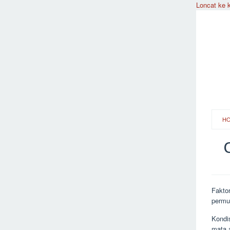
Loncat ke 
H
Faktor
permu
Kondi
mata 