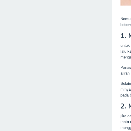
Namun
bebera
1.
untuk
lalu k
menga
Panas
aliran
Selai
minya
pada 
2.
jika 
mata 
mengg