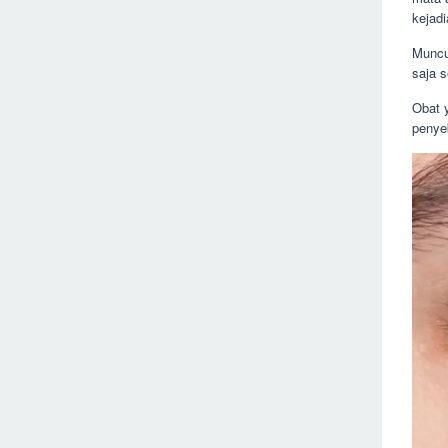
kejad
Muncu
saja 
Obat 
penyeb