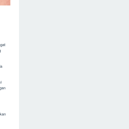
ngat
g
da
i
ngan
hkan