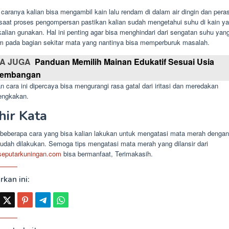
caranya kalian bisa mengambil kain lalu rendam di dalam air dingin dan pera
saat proses pengompersan pastikan kalian sudah mengetahui suhu di kain y
alian gunakan. Hal ini penting agar bisa menghindari dari sengatan suhu yan
im pada bagian sekitar mata yang nantinya bisa memperburuk masalah.
A JUGA
Panduan Memilih Mainan Edukatif Sesuai Usia
kembangan
 cara ini dipercaya bisa mengurangi rasa gatal dari iritasi dan meredakan
ngkakan.
hir Kata
h beberapa cara yang bisa kalian lakukan untuk mengatasi mata merah denga
udah dilakukan. Semoga tips mengatasi mata merah yang dilansir dari
aseputarkuningan.com
bisa bermanfaat, Terimakasih.
rkan ini: