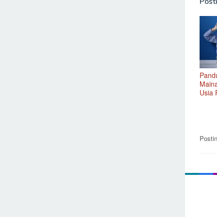
Posti
Pand
Maina
Usia
Posti