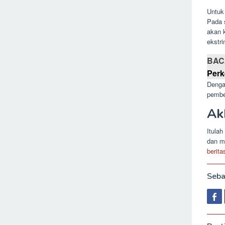
Untuk 
Pada 
akan k
ekstr
BAC
Per
Dengan
pembe
Ak
Itula
dan m
berit
Seba