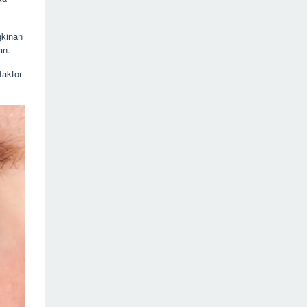
gkinan
an.
faktor