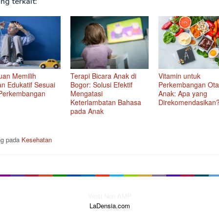
ng terkait:
uan Memilih
Terapi Bicara Anak di
Vitamin untuk
n Edukatif Sesuai
Bogor: Solusi Efektif
Perkembangan Ota
 Perkembangan
Mengatasi
Anak: Apa yang
Keterlambatan Bahasa
Direkomendasikan
pada Anak
ng pada
Kesehatan
Versi Non AMP
LaDensia.com