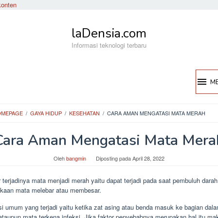
konten
laDensia.com
Informasi teknologi terbaru
M
OMEPAGE
/
GAYA HIDUP
/
KESEHATAN
/
CARA AMAN MENGATASI MATA MERAH
Cara Aman Mengatasi Mata Mera
Oleh
bangmin
Diposting pada
April 28, 2022
 terjadinya mata menjadi merah yaitu dapat terjadi pada saat pembuluh dara
kaan mata melebar atau membesar.
si umum yang terjadi yaitu ketika zat asing atau benda masuk ke bagian dal
ataupun mata terkena infeksi. Jika faktor penyebabnya merupakan hal itu ma