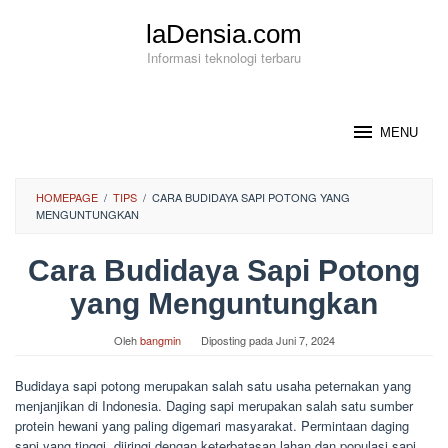
Loncat
laDensia.com
ke
konten
Informasi teknologi terbaru
MENU
HOMEPAGE
/
TIPS
/
CARA BUDIDAYA SAPI POTONG YANG
MENGUNTUNGKAN
Cara Budidaya Sapi Potong
yang Menguntungkan
Oleh
bangmin
Diposting pada
Juni 7, 2024
Budidaya sapi potong merupakan salah satu usaha peternakan yang
menjanjikan di Indonesia. Daging sapi merupakan salah satu sumber
protein hewani yang paling digemari masyarakat. Permintaan daging
sapi yang tinggi, diiringi dengan keterbatasan lahan dan populasi sapi,