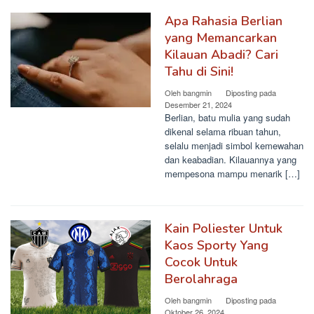
Apa Rahasia Berlian
yang Memancarkan
Kilauan Abadi? Cari
Tahu di Sini!
Oleh
bangmin
Diposting pada
Desember 21, 2024
Berlian, batu mulia yang sudah
dikenal selama ribuan tahun,
selalu menjadi simbol kemewahan
dan keabadian. Kilauannya yang
mempesona mampu menarik […]
Kain Poliester Untuk
Kaos Sporty Yang
Cocok Untuk
Berolahraga
Oleh
bangmin
Diposting pada
Oktober 26, 2024