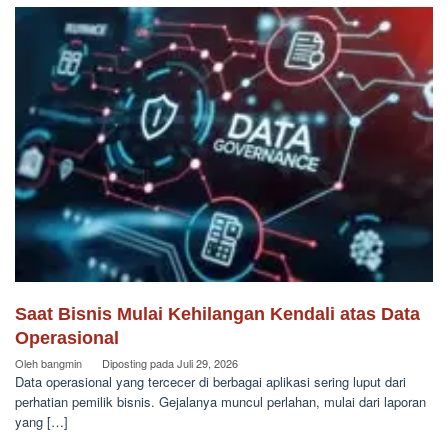
Saat Bisnis Mulai Kehilangan Kendali atas Data
Operasional
Oleh
bangmin
Diposting pada
Juli 29, 2026
Data operasional yang tercecer di berbagai aplikasi sering luput dari
perhatian pemilik bisnis. Gejalanya muncul perlahan, mulai dari laporan
yang […]