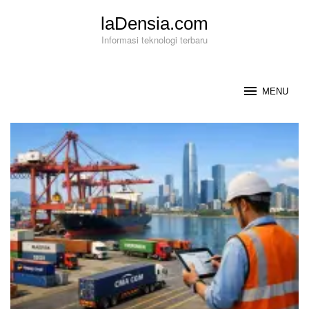
Loncat
laDensia.com
ke
konten
Informasi teknologi terbaru
MENU
laDensia.com