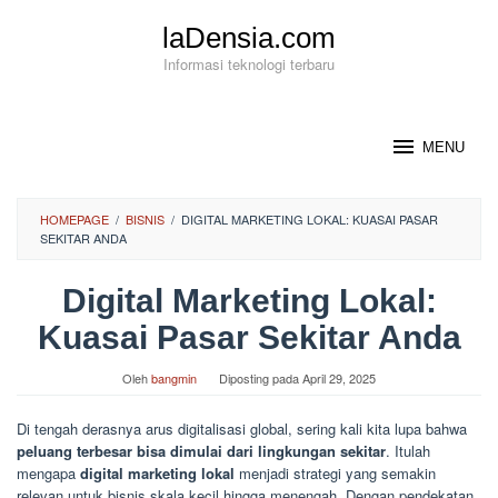
Loncat
laDensia.com
ke
konten
Informasi teknologi terbaru
MENU
HOMEPAGE
/
BISNIS
/
DIGITAL MARKETING LOKAL: KUASAI PASAR
SEKITAR ANDA
Digital Marketing Lokal:
Kuasai Pasar Sekitar Anda
Oleh
bangmin
Diposting pada
April 29, 2025
Di tengah derasnya arus digitalisasi global, sering kali kita lupa bahwa
peluang terbesar bisa dimulai dari lingkungan sekitar
. Itulah
mengapa
digital marketing lokal
menjadi strategi yang semakin
relevan untuk bisnis skala kecil hingga menengah. Dengan pendekatan