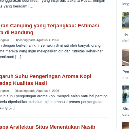
enggarakan sesi kreatif yang inspiratif. Jakarta Pusat, dengan
lan
tas yang beragam […]
uran Camping yang Terjangkau: Estimasi
ya di Bandung
Lib
angmin
Diposting pada
Agustus 4, 2026
dim
an dengan berkemah kini semakin diminati oleh banyak orang,
ma mereka yang ingin melepaskan diri dari rutinitas sehari-hari
enikmati […]
Pen
garuh Suhu Pengeringan Aroma Kopi
men
adap Kualitas Hasil
angmin
Diposting pada
Agustus 4, 2026
ruh suhu pengeringan aroma kopi menjadi salah satu hal penting
perlu diperhatikan sebelum biji memasuki proses penyangraian.
yang […]
Str
car
apa Arsitektur Situs Menentukan Nasib