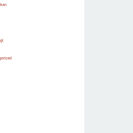
akan
i
gi
gorized