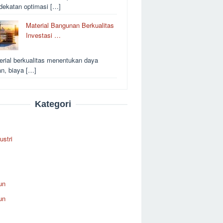
dekatan optimasi […]
Material Bangunan Berkualitas
Investasi …
erial berkualitas menentukan daya
an, biaya […]
Kategori
ustri
un
un