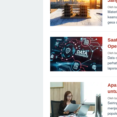
Jan
Oleh
b
Mater
keama
gesa 
Saat
Ope
Oleh
b
Data o
perhat
lapor
Apa
untu
Oleh
b
Seiri
menjal
popule