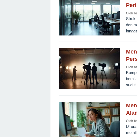
Per
Oleh
b
Struk
dan me
hingg
Men
Per
Oleh
b
Kompo
berni
sudut
Mene
Ala
Oleh
b
Di era
memili