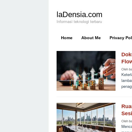
Loncat
ke
laDensia.com
konten
Informasi teknologi terbaru
Home
About Me
Privacy Pol
Dok
laDensia.com
Flo
Oleh
b
Keter
lamba
penag
Ruan
Sesi
Oleh
b
Menca