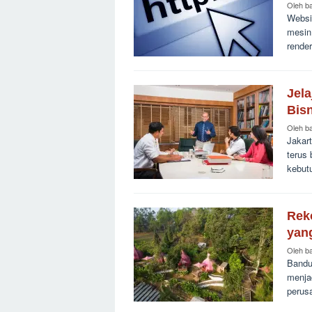
Oleh
b
Websit
mesin
rende
Jela
Bis
Oleh
b
Jakart
terus
kebut
Rek
yan
Oleh
b
Bandu
menjad
perus