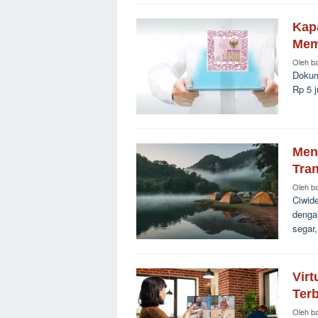
Kap
Mem
Oleh
b
Dokum
Rp 5 j
Men
Tra
Oleh
b
Ciwid
denga
segar
Virt
Ter
Oleh
b