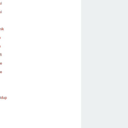
si
si
nik
n
n
fi
re
re
idup