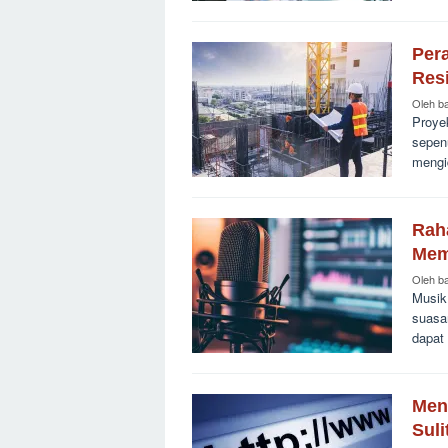
Per
Res
Oleh
b
Proyek
sepen
mengid
Rah
Mem
Oleh
b
Musik
suasa
dapat
Men
Suli