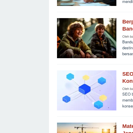
mendi
Ber
Ban
Oleh
b
Bandu
desti
bersam
SEO
Kon
Oleh
b
SEO b
memba
konse
Mate