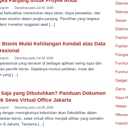
gka Panjang untuk Proyek Anda
Dekora
angmin
Diposting pada
Juli 30, 2026
Dekora
ial berkualitas menentukan daya tahan, biaya perawatan, dan
nan struktur dalam jangka panjang. Pemilihan yang tergesa-
Desain
demi menekan anggaran awal […]
Elektro
Fashio
 Bisnis Mulai Kehilangan Kendali atas Data
Fashio
rasional
Fotogra
angmin
Diposting pada
Juli 29, 2026
perasional yang tercecer di berbagai aplikasi sering luput dari
Furnitu
ian pemilik bisnis. Gejalanya muncul perlahan, mulai dari
Furnitu
an yang […]
Gadget
Game
 Saja yang Dibutuhkan? Panduan Dokumen
Gaya H
k Sewa Virtual Office Jakarta
Hewan
angmin
Diposting pada
Juli 28, 2026
ng dengan meningkatnya kebutuhan akan fleksibilitas dalam
Hiburan
ankan bisnis, sewa virtual office menjadi pilihan yang semakin
Industri
r di Jakarta. Terutama […]