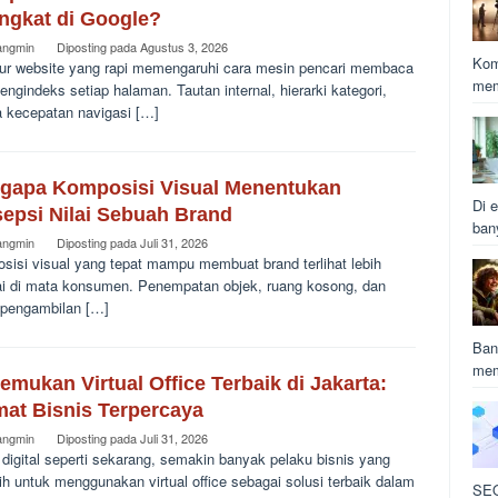
ingkat di Google?
angmin
Diposting pada
Agustus 3, 2026
Kom
tur website yang rapi memengaruhi cara mesin pencari membaca
mem
ngindeks setiap halaman. Tautan internal, hierarki kategori,
a kecepatan navigasi […]
gapa Komposisi Visual Menentukan
Di e
sepsi Nilai Sebuah Brand
ban
angmin
Diposting pada
Juli 31, 2026
sisi visual yang tepat mampu membuat brand terlihat lebih
lai di mata konsumen. Penempatan objek, ruang kosong, dan
 pengambilan […]
Ban
mem
mukan Virtual Office Terbaik di Jakarta:
mat Bisnis Terpercaya
angmin
Diposting pada
Juli 31, 2026
 digital seperti sekarang, semakin banyak pelaku bisnis yang
h untuk menggunakan virtual office sebagai solusi terbaik dalam
SEO