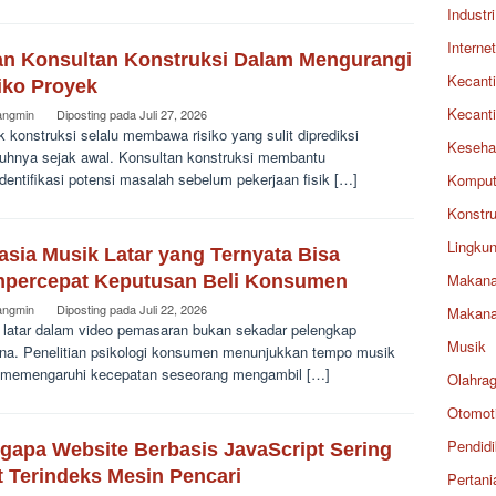
Industri
Internet
an Konsultan Konstruksi Dalam Mengurangi
Kecant
iko Proyek
Kecant
angmin
Diposting pada
Juli 27, 2026
 konstruksi selalu membawa risiko yang sulit diprediksi
Keseha
uhnya sejak awal. Konsultan konstruksi membantu
entifikasi potensi masalah sebelum pekerjaan fisik […]
Komput
Konstru
Lingku
asia Musik Latar yang Ternyata Bisa
Makan
percepat Keputusan Beli Konsumen
angmin
Diposting pada
Juli 22, 2026
Makan
 latar dalam video pemasaran bukan sekadar pelengkap
Musik
na. Penelitian psikologi konsumen menunjukkan tempo musik
 memengaruhi kecepatan seseorang mengambil […]
Olahra
Otomoti
Pendid
gapa Website Berbasis JavaScript Sering
t Terindeks Mesin Pencari
Pertani