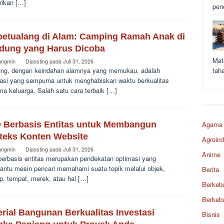
rikan […]
pen
petualang di Alam: Camping Ramah Anak di
dung yang Harus Dicoba
Mat
angmin
Diposting pada
Juli 31, 2026
ng, dengan keindahan alamnya yang memukau, adalah
tah
nasi yang sempurna untuk menghabiskan waktu berkualitas
a keluarga. Salah satu cara terbaik […]
 Berbasis Entitas untuk Membangun
Agama
teks Konten Website
Agroind
angmin
Diposting pada
Juli 31, 2026
Anime
erbasis entitas merupakan pendekatan optimasi yang
ntu mesin pencari memahami suatu topik melalui objek,
Berita
p, tempat, merek, atau hal […]
Berkeb
Berkeb
rial Bangunan Berkualitas Investasi
Bisnis