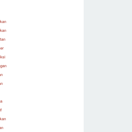
ikan
ikan
tan
er
ksi
ngan
an
an
ga
f
ikan
an