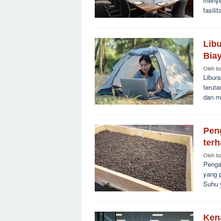
menyel
fasili
Lib
Bia
Oleh
b
Libur
teruta
dan m
Pen
terh
Oleh
b
Penga
yang 
Suhu 
Ken