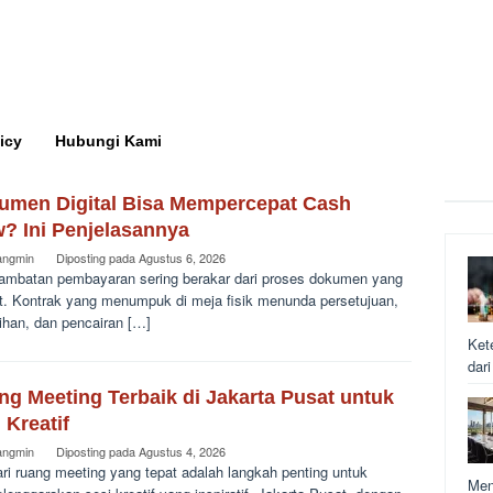
icy
Hubungi Kami
umen Digital Bisa Mempercepat Cash
w? Ini Penjelasannya
angmin
Diposting pada
Agustus 6, 2026
lambatan pembayaran sering berakar dari proses dokumen yang
t. Kontrak yang menumpuk di meja fisik menunda persetujuan,
ihan, dan pencairan […]
Ket
dar
g Meeting Terbaik di Jakarta Pusat untuk
 Kreatif
angmin
Diposting pada
Agustus 4, 2026
ri ruang meeting yang tepat adalah langkah penting untuk
Men