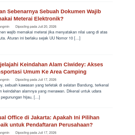
an Sebenarnya Sebuah Dokumen Wajib
akai Meterai Elektronik?
angmin
Diposting pada
Juli 20, 2026
en wajib memakai meterai jika menyatakan nilai uang di atas
uta. Aturan ini berlaku sejak UU Nomor 10 […]
jelajahi Keindahan Alam Ciwidey: Akses
nsportasi Umum Ke Area Camping
angmin
Diposting pada
Juli 17, 2026
ey, sebuah kawasan yang terletak di selatan Bandung, terkenal
n keindahan alamnya yang menawan. Dikenal untuk udara
, pegunungan hijau, […]
ual Office di Jakarta: Apakah Ini Pilihan
baik untuk Pendaftaran Perusahaan?
angmin
Diposting pada
Juli 17, 2026