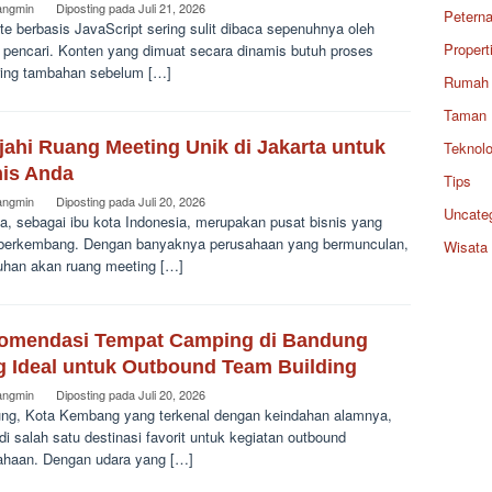
angmin
Diposting pada
Juli 21, 2026
Petern
e berbasis JavaScript sering sulit dibaca sepenuhnya oleh
Propert
 pencari. Konten yang dimuat secara dinamis butuh proses
ring tambahan sebelum […]
Rumah
Taman
jahi Ruang Meeting Unik di Jakarta untuk
Teknolo
nis Anda
Tips
angmin
Diposting pada
Juli 20, 2026
Uncate
a, sebagai ibu kota Indonesia, merupakan pusat bisnis yang
 berkembang. Dengan banyaknya perusahaan yang bermunculan,
Wisata
uhan akan ruang meeting […]
omendasi Tempat Camping di Bandung
g Ideal untuk Outbound Team Building
angmin
Diposting pada
Juli 20, 2026
ng, Kota Kembang yang terkenal dengan keindahan alamnya,
i salah satu destinasi favorit untuk kegiatan outbound
ahaan. Dengan udara yang […]