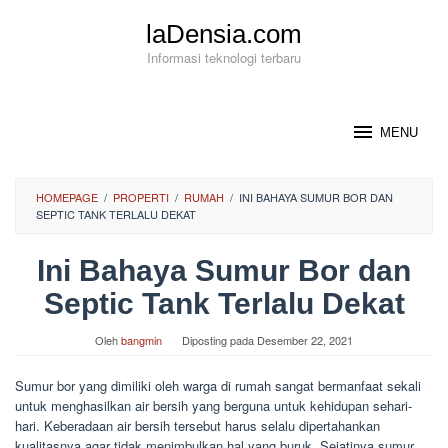
Loncat
laDensia.com
ke
konten
Informasi teknologi terbaru
MENU
HOMEPAGE
/
PROPERTI
/
RUMAH
/
INI BAHAYA SUMUR BOR DAN
SEPTIC TANK TERLALU DEKAT
Ini Bahaya Sumur Bor dan
Septic Tank Terlalu Dekat
Oleh
bangmin
Diposting pada
Desember 22, 2021
Sumur bor yang dimiliki oleh warga di rumah sangat bermanfaat sekali
untuk menghasilkan air bersih yang berguna untuk kehidupan sehari-
hari. Keberadaan air bersih tersebut harus selalu dipertahankan
kualitasnya agar tidak menimbulkan hal yang buruk. Sejatinya sumur