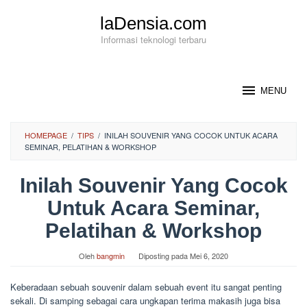
Loncat
laDensia.com
ke
konten
Informasi teknologi terbaru
MENU
HOMEPAGE
/
TIPS
/
INILAH SOUVENIR YANG COCOK UNTUK ACARA
SEMINAR, PELATIHAN & WORKSHOP
Inilah Souvenir Yang Cocok
Untuk Acara Seminar,
Pelatihan & Workshop
Oleh
bangmin
Diposting pada
Mei 6, 2020
Keberadaan sebuah souvenir dalam sebuah event itu sangat penting
sekali. Di samping sebagai cara ungkapan terima makasih juga bisa