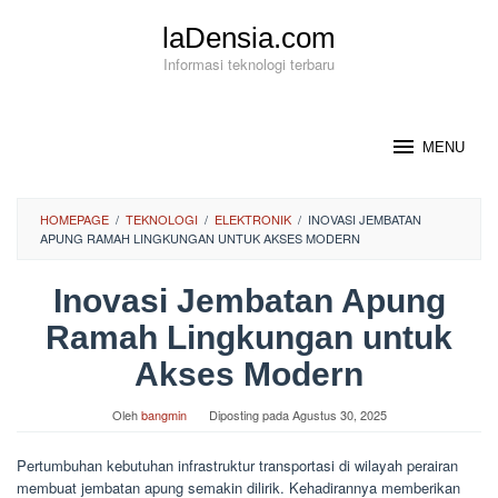
Loncat
laDensia.com
ke
konten
Informasi teknologi terbaru
MENU
HOMEPAGE
/
TEKNOLOGI
/
ELEKTRONIK
/
INOVASI JEMBATAN
APUNG RAMAH LINGKUNGAN UNTUK AKSES MODERN
Inovasi Jembatan Apung
Ramah Lingkungan untuk
Akses Modern
Oleh
bangmin
Diposting pada
Agustus 30, 2025
Pertumbuhan kebutuhan infrastruktur transportasi di wilayah perairan
membuat jembatan apung semakin dilirik. Kehadirannya memberikan