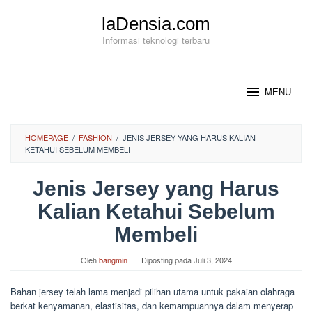
Loncat
laDensia.com
ke
konten
Informasi teknologi terbaru
MENU
HOMEPAGE
/
FASHION
/
JENIS JERSEY YANG HARUS KALIAN
KETAHUI SEBELUM MEMBELI
Jenis Jersey yang Harus
Kalian Ketahui Sebelum
Membeli
Oleh
bangmin
Diposting pada
Juli 3, 2024
Bahan jersey telah lama menjadi pilihan utama untuk pakaian olahraga
berkat kenyamanan, elastisitas, dan kemampuannya dalam menyerap