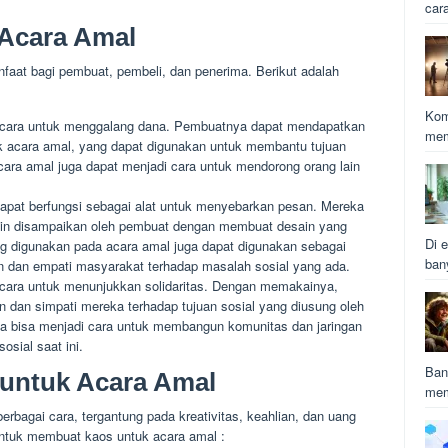
car
 Acara Amal
faat bagi pembuat, pembeli, dan penerima. Berikut adalah
Kom
i cara untuk menggalang dana. Pembuatnya dapat mendapatkan
mem
uk acara amal, yang dapat digunakan untuk membantu tujuan
cara amal juga dapat menjadi cara untuk mendorong orang lain
apat berfungsi sebagai alat untuk menyebarkan pesan. Mereka
in disampaikan oleh pembuat dengan membuat desain yang
Di e
g digunakan pada acara amal juga dapat digunakan sebagai
ban
 dan empati masyarakat terhadap masalah sosial yang ada.
 cara untuk menunjukkan solidaritas. Dengan memakainya,
dan simpati mereka terhadap tujuan sosial yang diusung oleh
ga bisa menjadi cara untuk membangun komunitas dan jaringan
osial saat ini.
Ban
untuk Acara Amal
mem
rbagai cara, tergantung pada kreativitas, keahlian, dan uang
untuk membuat kaos untuk acara amal :