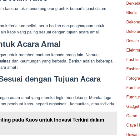
Berkeb
n kaos untuk mendorong orang untuk berpartisipasi dalam
Bisnis
Dekora
 kriteria kompetisi, serta hadiah dan penghargaan untuk
Dekora
in kaos yang paling sesuai dengan tujuan acara amal.
Desain
ntuk Acara Amal
Elektro
agus untuk memberi bantuan kepada orang lain. Namun,
Fashio
ualitas dan keuntungan yang berbeda. Berikut adalah beberapa
ara amal :
Fashio
 Sesuai dengan Tujuan Acara
Fotogra
Furnitu
Furnitu
engan acara amal yang mereka ingin mendukung. Mereka juga
itas pembuat kaos, seperti organisasi, komunitas, atau individu.
Gadget
Game
inting pada Kaos untuk Inovasi Terkini dalam
Gaya H
Hewan