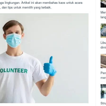
a lingkungan. Artikel ini akan membahas kaos untuk acara
dan tips untuk memilih yang terbaik.
Men
lan
Lib
dim
Pen
men
Str