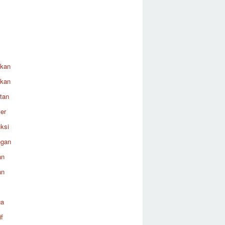
ikan
ikan
tan
er
ksi
ngan
an
an
ga
f