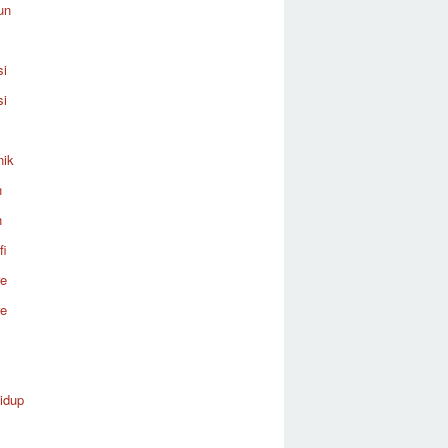
un
si
si
nik
n
n
fi
re
re
idup