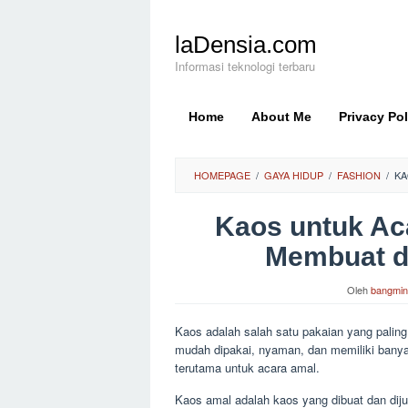
Loncat
ke
laDensia.com
konten
Informasi teknologi terbaru
Home
About Me
Privacy Pol
HOMEPAGE
/
GAYA HIDUP
/
FASHION
/
KA
Kaos untuk Ac
Membuat d
Oleh
bangmin
Kaos adalah salah satu pakaian yang paling
mudah dipakai, nyaman, dan memiliki banya
terutama untuk acara amal.
Kaos amal adalah kaos yang dibuat dan dij