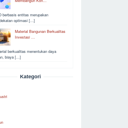
Membangun Kon…
 berbasis entitas merupakan
dekatan optimasi […]
Material Bangunan Berkualitas
Investasi …
erial berkualitas menentukan daya
an, biaya […]
Kategori
ustri
un