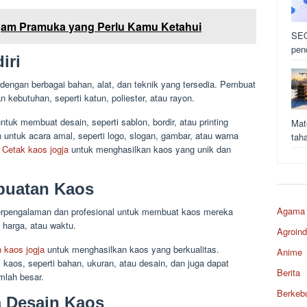
gam Pramuka yang Perlu Kamu Ketahui
SEO
pen
iri
engan berbagai bahan, alat, dan teknik yang tersedia. Pembuat
kebutuhan, seperti katun, poliester, atau rayon.
ntuk membuat desain, seperti sablon, bordir, atau printing
Mat
 untuk acara amal, seperti logo, slogan, gambar, atau warna
tah
i
Cetak kaos jogja
untuk menghasilkan kaos yang unik dan
buatan Kaos
Agama
rpengalaman dan profesional untuk membuat kaos mereka
, harga, atau waktu.
Agroind
 kaos jogja
untuk menghasilkan kaos yang berkualitas.
Anime
kaos, seperti bahan, ukuran, atau desain, dan juga dapat
Berita
lah besar.
Berkeb
 Desain Kaos