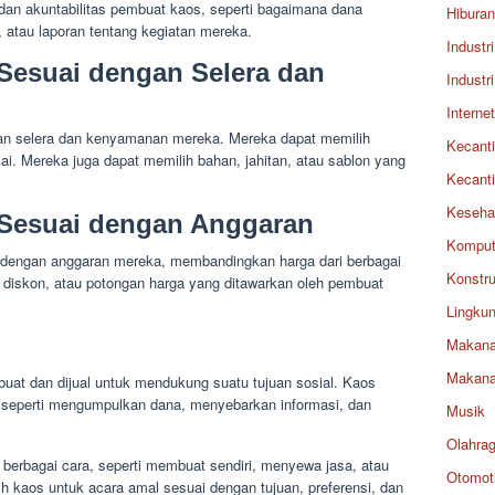
dan akuntabilitas pembuat kaos, seperti bagaimana dana
Hiburan
atau laporan tentang kegiatan mereka.
Industri
 Sesuai dengan Selera dan
Industri
Internet
an selera dan kenyamanan mereka. Mereka dapat memilih
Kecant
i. Mereka juga dapat memilih bahan, jahitan, atau sablon yang
Kecant
Keseha
 Sesuai dengan Anggaran
Komput
 dengan anggaran mereka, membandingkan harga dari berbagai
Konstru
diskon, atau potongan harga yang ditawarkan oleh pembuat
Lingku
Makan
Makan
uat dan dijual untuk mendukung suatu tujuan sosial. Kaos
 seperti mengumpulkan dana, menyebarkan informasi, dan
Musik
Olahra
berbagai cara, seperti membuat sendiri, menyewa jasa, atau
Otomoti
 kaos untuk acara amal sesuai dengan tujuan, preferensi, dan