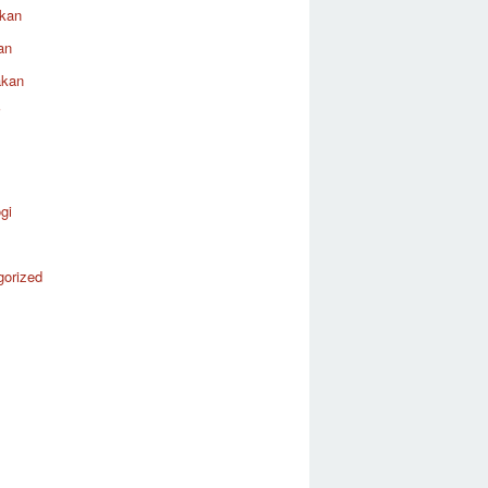
ikan
an
akan
i
gi
gorized