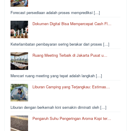
Forecast persediaan adalah proses memprediksi […]
Dokumen Digital Bisa Mempercepat Cash Fl…
Keterlambatan pembayaran sering berakar dari proses […]
Ruang Meeting Terbaik di Jakarta Pusat u…
Mencari ruang meeting yang tepat adalah langkah […]
Liburan Camping yang Terjangkau: Estimas…
Liburan dengan berkemah kini semakin diminati oleh […]
Pengaruh Suhu Pengeringan Aroma Kopi ter…