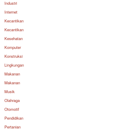
Industri
Internet
Kecantikan
Kecantikan
Kesehatan
Komputer
Konstruksi
Lingkungan
Makanan
Makanan
Musik
Olahraga
Otomotif
Pendidikan
Pertanian