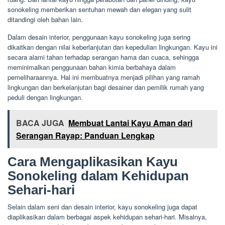
sonokeling memberikan sentuhan mewah dan elegan yang sulit
ditandingi oleh bahan lain.
Dalam desain interior, penggunaan kayu sonokeling juga sering
dikaitkan dengan nilai keberlanjutan dan kepedulian lingkungan. Kayu ini
secara alami tahan terhadap serangan hama dan cuaca, sehingga
meminimalkan penggunaan bahan kimia berbahaya dalam
pemeliharaannya. Hal ini membuatnya menjadi pilihan yang ramah
lingkungan dan berkelanjutan bagi desainer dan pemilik rumah yang
peduli dengan lingkungan.
BACA JUGA
Membuat Lantai Kayu Aman dari
Serangan Rayap: Panduan Lengkap
Cara Mengaplikasikan Kayu
Sonokeling dalam Kehidupan
Sehari-hari
Selain dalam seni dan desain interior, kayu sonokeling juga dapat
diaplikasikan dalam berbagai aspek kehidupan sehari-hari. Misalnya,