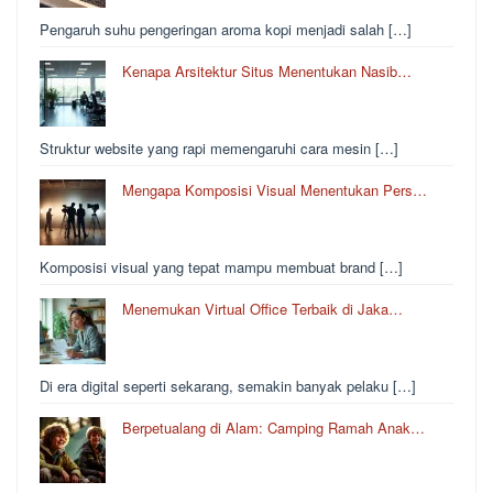
Pengaruh suhu pengeringan aroma kopi menjadi salah […]
Kenapa Arsitektur Situs Menentukan Nasib…
Struktur website yang rapi memengaruhi cara mesin […]
Mengapa Komposisi Visual Menentukan Pers…
Komposisi visual yang tepat mampu membuat brand […]
Menemukan Virtual Office Terbaik di Jaka…
Di era digital seperti sekarang, semakin banyak pelaku […]
Berpetualang di Alam: Camping Ramah Anak…