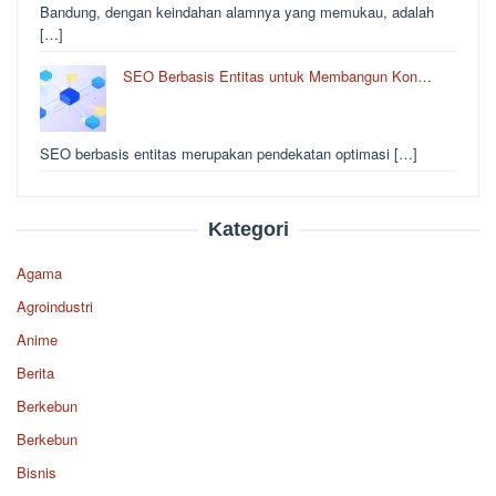
Bandung, dengan keindahan alamnya yang memukau, adalah
[…]
SEO Berbasis Entitas untuk Membangun Kon…
SEO berbasis entitas merupakan pendekatan optimasi […]
Kategori
Agama
Agroindustri
Anime
Berita
Berkebun
Berkebun
Bisnis