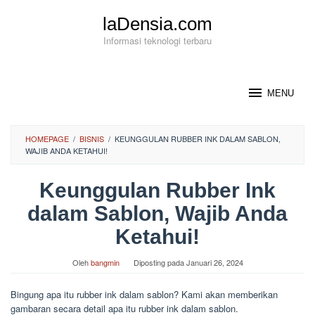
Loncat
laDensia.com
ke
konten
Informasi teknologi terbaru
MENU
HOMEPAGE
/
BISNIS
/
KEUNGGULAN RUBBER INK DALAM SABLON,
WAJIB ANDA KETAHUI!
Keunggulan Rubber Ink
dalam Sablon, Wajib Anda
Ketahui!
Oleh
bangmin
Diposting pada
Januari 26, 2024
Bingung apa itu rubber ink dalam sablon? Kami akan memberikan
gambaran secara detail apa itu rubber ink dalam sablon.