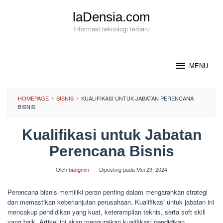
Loncat
laDensia.com
ke
konten
Informasi teknologi terbaru
MENU
HOMEPAGE
/
BISNIS
/
KUALIFIKASI UNTUK JABATAN PERENCANA
BISNIS
Kualifikasi untuk Jabatan
Perencana Bisnis
Oleh
bangmin
Diposting pada
Mei 29, 2024
Perencana bisnis memiliki peran penting dalam mengarahkan strategi
dan memastikan keberlanjutan perusahaan. Kualifikasi untuk jabatan ini
mencakup pendidikan yang kuat, keterampilan teknis, serta soft skill
yang baik. Artikel ini akan menguraikan kualifikasi pendidikan,