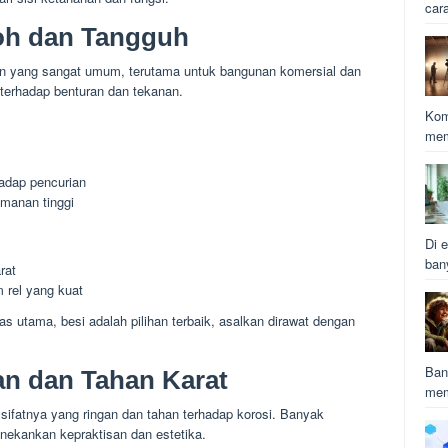
car
koh dan Tangguh
han yang sangat umum, terutama untuk bangunan komersial dan
 terhadap benturan dan tekanan.
Kom
mem
adap pencurian
manan tinggi
Di e
ban
rat
 rel yang kuat
s utama, besi adalah pilihan terbaik, asalkan dirawat dengan
Ban
an dan Tahan Karat
mem
 sifatnya yang ringan dan tahan terhadap korosi. Banyak
ekankan kepraktisan dan estetika.