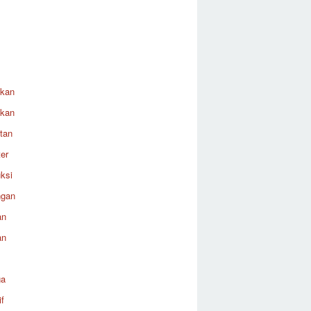
ikan
ikan
tan
er
ksi
ngan
an
an
ga
f