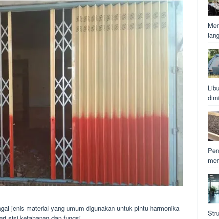
Men
lan
Lib
dim
Pen
men
agai jenis material yang umum digunakan untuk pintu harmonika
Str
i sisi ketahanan dan fungsi.