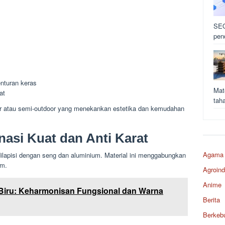
SEO
pen
nturan keras
Mat
at
tah
r atau semi-outdoor yang menekankan estetika dan kemudahan
nasi Kuat dan Anti Karat
Agama
dilapisi dengan seng dan aluminium. Material ini menggabungkan
um.
Agroind
Anime
Biru: Keharmonisan Fungsional dan Warna
Berita
Berkeb