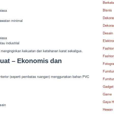
Berkeb
Bisnis
biasa
Dekora
awatan minimal
Dekora
Desain
biasa
Elektro
tau industrial
Fashio
 menginginkan kekuatan dan ketahanan karat sekaligus.
Fashio
Kuat – Ekonomis dan
Fotogra
Furnitu
interior (seperti pembatas ruangan) menggunakan bahan PVC
Furnitu
Gadget
Game
Gaya H
sain
Hewan