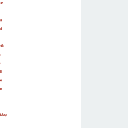
un
si
si
nik
n
n
fi
re
re
idup