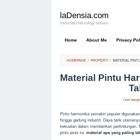
Loncat
ke
laDensia.com
konten
Informasi teknologi terbaru
Home
About Me
Privacy Pol
HOMEPAGE
/
PROPERTI
/
MATERIAL PINT
Material Pintu Ha
Ta
Oleh
bang
Pintu harmonika semakin populer digunakan d
hingga gedung industri. Daya tarik utamanya t
kekuatan dalam memberikan perlindungan. N
pintu jenis ini:
material apa yang paling t