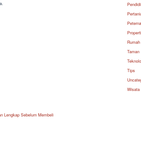
a.
Pendid
Pertani
Petern
Propert
Rumah
Taman
Teknolo
Tips
Uncate
Wisata
an Lengkap Sebelum Membeli