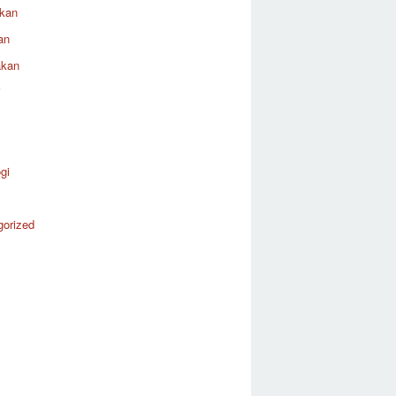
ikan
an
akan
i
gi
gorized