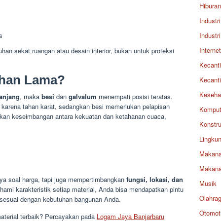
Hiburan
Industri
s
Industri
Internet
han sekat ruangan atau desain interior, bukan untuk proteksi
Kecant
ahan Lama?
Kecant
Keseha
anjang
, maka
besi
dan
galvalum
menempati posisi teratas.
n karena tahan karat, sedangkan besi memerlukan pelapisan
Komput
kan keseimbangan antara kekuatan dan ketahanan cuaca,
Konstru
Lingku
Makan
Makan
nya soal harga, tapi juga mempertimbangkan
fungsi, lokasi, dan
Musik
mi karakteristik setiap material, Anda bisa mendapatkan pintu
Olahra
a sesuai dengan kebutuhan bangunan Anda.
Otomoti
material terbaik? Percayakan pada
Logam Jaya Banjarbaru