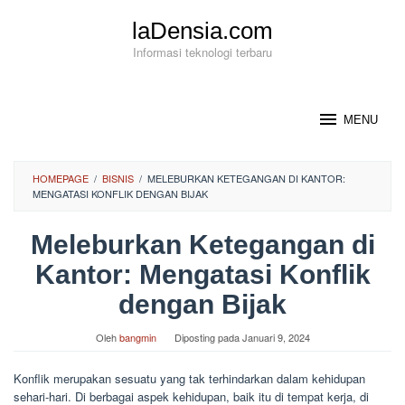
Loncat
laDensia.com
ke
konten
Informasi teknologi terbaru
MENU
HOMEPAGE
/
BISNIS
/
MELEBURKAN KETEGANGAN DI KANTOR:
MENGATASI KONFLIK DENGAN BIJAK
Meleburkan Ketegangan di
Kantor: Mengatasi Konflik
dengan Bijak
Oleh
bangmin
Diposting pada
Januari 9, 2024
Konflik merupakan sesuatu yang tak terhindarkan dalam kehidupan
sehari-hari. Di berbagai aspek kehidupan, baik itu di tempat kerja, di