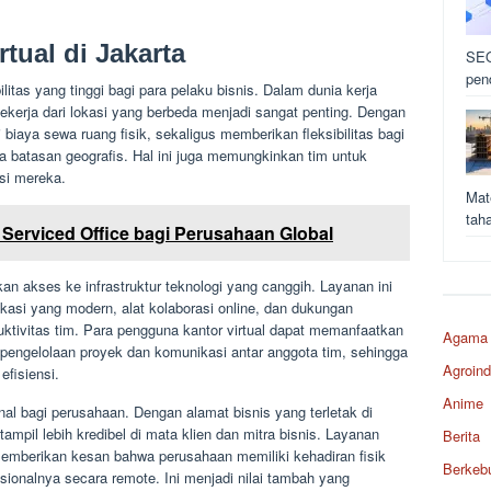
tual di Jakarta
SEO
pen
ilitas yang tinggi bagi para pelaku bisnis. Dalam dunia kerja
erja dari lokasi yang berbeda menjadi sangat penting. Dengan
 biaya sewa ruang fisik, sekaligus memberikan fleksibilitas bagi
a batasan geografis. Hal ini juga memungkinkan tim untuk
asi mereka.
Mat
tah
 Serviced Office bagi Perusahaan Global
ikan akses ke infrastruktur teknologi yang canggih. Layanan ini
ikasi yang modern, alat kolaborasi online, dan dukungan
uktivitas tim. Para pengguna kantor virtual dapat memanfaatkan
Agama
 pengelolaan proyek dan komunikasi antar anggota tim, sehingga
Agroind
fisiensi.
Anime
onal bagi perusahaan. Dengan alamat bisnis yang terletak di
tampil lebih kredibel di mata klien dan mitra bisnis. Layanan
Berita
memberikan kesan bahwa perusahaan memiliki kehadiran fisik
Berkeb
ionalnya secara remote. Ini menjadi nilai tambah yang