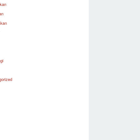
ikan
an
akan
i
gi
gorized