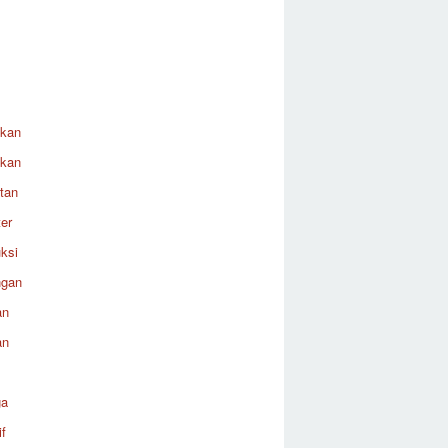
ikan
ikan
tan
er
ksi
ngan
an
an
ga
f