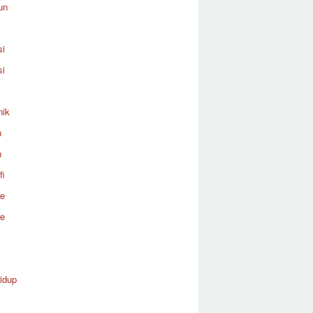
un
si
si
nik
n
n
fi
re
re
idup