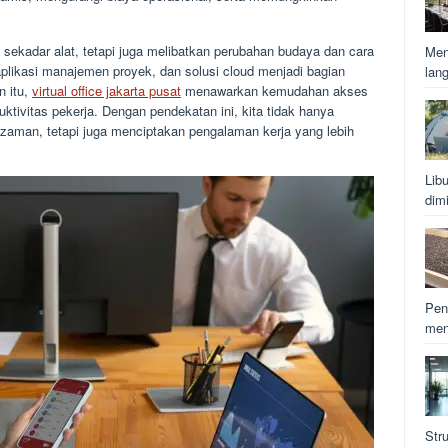
a sekadar alat, tetapi juga melibatkan perubahan budaya dan cara
Men
 aplikasi manajemen proyek, dan solusi cloud menjadi bagian
lan
n itu,
virtual office jakarta pusat
menawarkan kemudahan akses
ivitas pekerja. Dengan pendekatan ini, kita tidak hanya
aman, tetapi juga menciptakan pengalaman kerja yang lebih
Lib
dim
Pen
men
Str