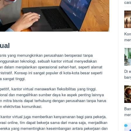
car
Kom
mem
ual
 bisnis yang memungkinkan perusahaan beroperasi tanpa
menggunakan teknologi, sebuah kantor virtual menyediakan
 dalam menjalankan operasional sehari-hari, seperti alamat
Di e
stratif. Konsep ini sangat populer di kota-kota besar seperti
ban
a sangat tinggi.
tif, kantor virtual menawarkan fleksibilitas yang tinggi.
onal dan mengalihkan sumber daya ke aspek penting lainnya
 dan mitra bisnis dapat terhubung dengan perusahaan tanpa harus
n efektivitas komunikasi.
Ban
mem
kantor virtual juga memberikan kenyamanan bagi para pekerja.
rasi online, tim dapat bekerja sama dari mana saja, menjadikan
gi mereka yang mementingkan keseimbangan antara pekerjaan dan