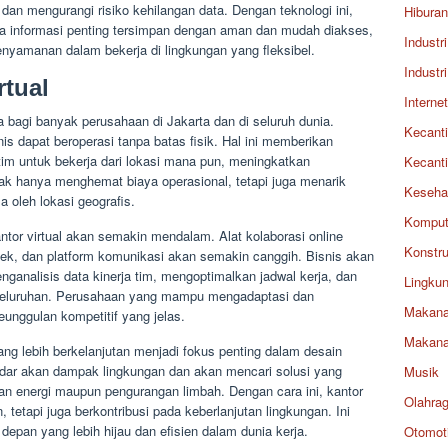
dan mengurangi risiko kehilangan data. Dengan teknologi ini,
Hiburan
 informasi penting tersimpan dengan aman dan mudah diakses,
Industri
nyamanan dalam bekerja di lingkungan yang fleksibel.
Industri
rtual
Internet
a bagi banyak perusahaan di Jakarta dan di seluruh dunia.
Kecant
s dapat beroperasi tanpa batas fisik. Hal ini memberikan
 tim untuk bekerja dari lokasi mana pun, meningkatkan
Kecant
tidak hanya menghemat biaya operasional, tetapi juga menarik
Keseha
a oleh lokasi geografis.
Komput
ntor virtual akan semakin mendalam. Alat kolaborasi online
Konstru
yek, dan platform komunikasi akan semakin canggih. Bisnis akan
analisis data kinerja tim, mengoptimalkan jadwal kerja, dan
Lingku
seluruhan. Perusahaan yang mampu mengadaptasi dan
Makan
eunggulan kompetitif yang jelas.
Makan
ng lebih berkelanjutan menjadi fokus penting dalam desain
adar akan dampak lingkungan dan akan mencari solusi yang
Musik
an energi maupun pengurangan limbah. Dengan cara ini, kantor
Olahra
tetapi juga berkontribusi pada keberlanjutan lingkungan. Ini
epan yang lebih hijau dan efisien dalam dunia kerja.
Otomoti