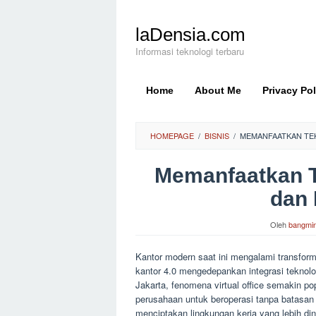
Loncat
ke
laDensia.com
konten
Informasi teknologi terbaru
Home
About Me
Privacy Pol
HOMEPAGE
/
BISNIS
/
MEMANFAATKAN TEK
Memanfaatkan Te
dan
Oleh
bangmi
Kantor modern saat ini mengalami transfor
kantor 4.0 mengedepankan integrasi teknolo
Jakarta, fenomena virtual office semakin pop
perusahaan untuk beroperasi tanpa batasan
menciptakan lingkungan kerja yang lebih d