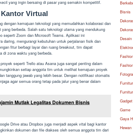
kecil yang ingin bersaing di pasar yang semakin kompetitif.
Berkeb
Bisnis
Kantor Virtual
Dekora
iring dengan kemajuan teknologi yang memudahkan kolaborasi dan
asi yang berbeda. Salah satu teknologi utama yang mendukung
Dekora
deo seperti Zoom dan Microsoft Teams. Aplikasi ini
Desain
daring, mengurangi kebutuhan untuk perjalanan fisik dan
engan fitur berbagi layar dan ruang breakout, tim dapat
Elektro
da di zona waktu yang berbeda.
Fashio
proyek seperti Trello atau Asana juga sangat penting dalam
Fashio
emungkinkan setiap anggota tim untuk melihat kemajuan proyek
Fotogra
dan tanggung jawab yang lebih besar. Dengan notifikasi otomatis
enjaga agar semua orang tetap pada jalur yang benar dalam
Furnitu
Furnitu
Gadget
jamin Mutlak Legalitas Dokumen Bisnis
Game
Gaya H
gle Drive atau Dropbox juga menjadi aspek vital bagi kantor
Hewan
gkinkan dokumen dan file diakses oleh semua anggota tim dari