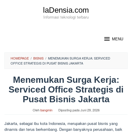
Loncat
laDensia.com
ke
konten
Informasi teknologi terbaru
MENU
HOMEPAGE
/
BISNIS
/
MENEMUKAN SURGA KERJA: SERVICED
OFFICE STRATEGIS DI PUSAT BISNIS JAKARTA
Menemukan Surga Kerja:
Serviced Office Strategis di
Pusat Bisnis Jakarta
Oleh
bangmin
Diposting pada
Juni 29, 2026
Jakarta, sebagai ibu kota Indonesia, merupakan pusat bisnis yang
dinamis dan terus berkembang. Dengan banyaknya perusahaan, baik