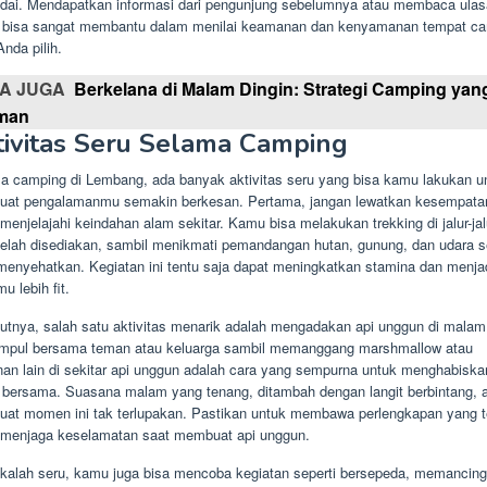
ai. Mendapatkan informasi dari pengunjung sebelumnya atau membaca ula
e bisa sangat membantu dalam menilai keamanan dan kenyamanan tempat c
nda pilih.
A JUGA
Berkelana di Malam Dingin: Strategi Camping yan
man
tivitas Seru Selama Camping
a camping di Lembang, ada banyak aktivitas seru yang bisa kamu lakukan u
at pengalamanmu semakin berkesan. Pertama, jangan lewatkan kesempata
menjelajahi keindahan alam sekitar. Kamu bisa melakukan trekking di jalur-jal
telah disediakan, sambil menikmati pemandangan hutan, gunung, dan udara s
menyehatkan. Kegiatan ini tentu saja dapat meningkatkan stamina dan menja
u lebih fit.
jutnya, salah satu aktivitas menarik adalah mengadakan api unggun di malam 
mpul bersama teman atau keluarga sambil memanggang marshmallow atau
an lain di sekitar api unggun adalah cara yang sempurna untuk menghabiska
 bersama. Suasana malam yang tenang, ditambah dengan langit berbintang, 
at momen ini tak terlupakan. Pastikan untuk membawa perlengkapan yang t
 menjaga keselamatan saat membuat api unggun.
 kalah seru, kamu juga bisa mencoba kegiatan seperti bersepeda, memancing