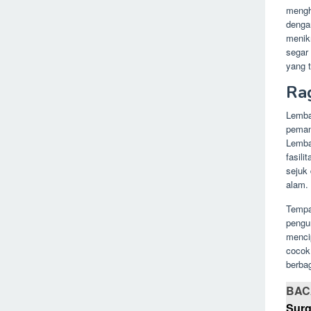
mengh
denga
menik
segar
yang t
Ra
Lemba
peman
Lemba
fasil
sejuk
alam.
Tempa
pengun
mencip
cocok 
berbag
BAC
Surg