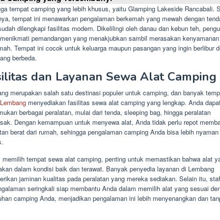
uga tempat camping yang lebih khusus, yaitu Glamping Lakeside Rancabali. 
ya, tempat ini menawarkan pengalaman berkemah yang mewah dengan tend
udah dilengkapi fasilitas modern. Dikelilingi oleh danau dan kebun teh, peng
 menikmati pemandangan yang menakjubkan sambil merasakan kenyamanan
mah. Tempat ini cocok untuk keluarga maupun pasangan yang ingin berlibur 
yang berbeda.
silitas dan Layanan Sewa Alat Camping
ng merupakan salah satu destinasi populer untuk camping, dan banyak temp
 Lembang
menyediakan fasilitas sewa alat camping yang lengkap. Anda dapa
kan berbagai peralatan, mulai dari tenda, sleeping bag, hingga peralatan
ak. Dengan kemampuan untuk menyewa alat, Anda tidak perlu repot memb
atan berat dari rumah, sehingga pengalaman camping Anda bisa lebih nyaman
s.
 memilih tempat sewa alat camping, penting untuk memastikan bahwa alat y
akan dalam kondisi baik dan terawat. Banyak penyedia layanan di Lembang
rikan jaminan kualitas pada peralatan yang mereka sediakan. Selain itu, sta
ngalaman seringkali siap membantu Anda dalam memilih alat yang sesuai de
uhan camping Anda, menjadikan pengalaman ini lebih menyenangkan dan tan