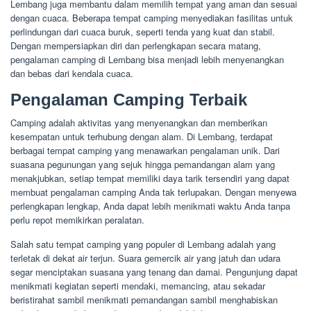
Lembang juga membantu dalam memilih tempat yang aman dan sesuai
dengan cuaca. Beberapa tempat camping menyediakan fasilitas untuk
perlindungan dari cuaca buruk, seperti tenda yang kuat dan stabil.
Dengan mempersiapkan diri dan perlengkapan secara matang,
pengalaman camping di Lembang bisa menjadi lebih menyenangkan
dan bebas dari kendala cuaca.
Pengalaman Camping Terbaik
Camping adalah aktivitas yang menyenangkan dan memberikan
kesempatan untuk terhubung dengan alam. Di Lembang, terdapat
berbagai tempat camping yang menawarkan pengalaman unik. Dari
suasana pegunungan yang sejuk hingga pemandangan alam yang
menakjubkan, setiap tempat memiliki daya tarik tersendiri yang dapat
membuat pengalaman camping Anda tak terlupakan. Dengan menyewa
perlengkapan lengkap, Anda dapat lebih menikmati waktu Anda tanpa
perlu repot memikirkan peralatan.
Salah satu tempat camping yang populer di Lembang adalah yang
terletak di dekat air terjun. Suara gemercik air yang jatuh dan udara
segar menciptakan suasana yang tenang dan damai. Pengunjung dapat
menikmati kegiatan seperti mendaki, memancing, atau sekadar
beristirahat sambil menikmati pemandangan sambil menghabiskan