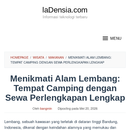
Loncat
laDensia.com
ke
konten
Informasi teknologi terbaru
MENU
HOMEPAGE
/
WISATA
/
MAKANAN
/
MENIKMATI ALAM LEMBANG:
TEMPAT CAMPING DENGAN SEWA PERLENGKAPAN LENGKAP
Menikmati Alam Lembang:
Tempat Camping dengan
Sewa Perlengkapan Lengkap
Oleh
bangmin
Diposting pada
Mei 20, 2026
Lembang, sebuah kawasan yang terletak di dataran tinggi Bandung,
Indonesia, dikenal dengan keindahan alamnya yang memukau dan