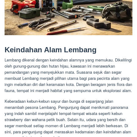
Keindahan Alam Lembang
Lembang dikenal dengan keindahan alamnya yang memukau. Dikelilingi
oleh gunung-gunung dan hutan hijau, kawasan ini menawarkan
pemandangan yang menyejukkan mata. Suasana sejuk dan segar
membuat Lembang menjadi pilihan utama bagi para pecinta alam yang
ingin melarikan diri dari keramaian kota. Dengan beragam jenis flora dan
fauna, tempat ini menjadi habitat yang sempurna untuk eksplorasi alam.
Keberadaan kebun-kebun sayur dan bunga di sepanjang jalan
menambah pesona Lembang. Pengunjung dapat menikmati panorama
yang indah sambil menjelajahi tempat-tempat wisata seperti kebun
strawberry dan wahana petik buah. Selain itu, udara yang bersih dan
segar membuat setiap momen di Lembang menjadi lebih berkesan. Di
sini, para pengunjung dapat merasakan kedamaian dan keindahan alam