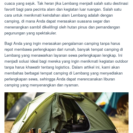
cuaca yang sejuk. Tak heran jika Lembang menjadi salah satu destinasi
favorit bagi para pecinta alam dan kegiatan luar ruangan. Salah satu
cara untuk menikmati keindahan alam Lembang adalah dengan
camping, di mana Anda dapat merasakan suasana segar dan
menenangkan sambil dikelilingi oleh hutan pinus dan pemandangan
pegunungan yang spektakuler.
Bagi Anda yang ingin merasakan pengalaman camping tanpa harus
repot membawa perlengkapan dari rumah, banyak tempat camping di
Lembang yang menawarkan layanan sewa perlengkapan lengkap. Ini
menjadi solusi ideal bagi mereka yang ingin menikmati kegiatan outdoor
tanpa harus khawatir tentang logistics. Dalam artikel ini, kami akan
membahas berbagai tempat camping di Lembang yang menyediakan
perlengkapan sewa, sehingga Anda dapat merencanakan liburan
camping yang menyenangkan dan nyaman.