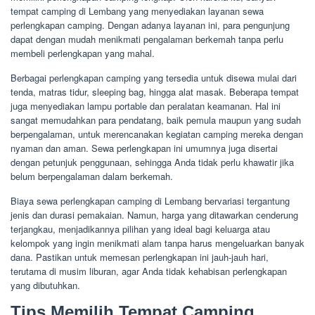
tempat camping di Lembang yang menyediakan layanan sewa
perlengkapan camping. Dengan adanya layanan ini, para pengunjung
dapat dengan mudah menikmati pengalaman berkemah tanpa perlu
membeli perlengkapan yang mahal.
Berbagai perlengkapan camping yang tersedia untuk disewa mulai dari
tenda, matras tidur, sleeping bag, hingga alat masak. Beberapa tempat
juga menyediakan lampu portable dan peralatan keamanan. Hal ini
sangat memudahkan para pendatang, baik pemula maupun yang sudah
berpengalaman, untuk merencanakan kegiatan camping mereka dengan
nyaman dan aman. Sewa perlengkapan ini umumnya juga disertai
dengan petunjuk penggunaan, sehingga Anda tidak perlu khawatir jika
belum berpengalaman dalam berkemah.
Biaya sewa perlengkapan camping di Lembang bervariasi tergantung
jenis dan durasi pemakaian. Namun, harga yang ditawarkan cenderung
terjangkau, menjadikannya pilihan yang ideal bagi keluarga atau
kelompok yang ingin menikmati alam tanpa harus mengeluarkan banyak
dana. Pastikan untuk memesan perlengkapan ini jauh-jauh hari,
terutama di musim liburan, agar Anda tidak kehabisan perlengkapan
yang dibutuhkan.
Tips Memilih Tempat Camping