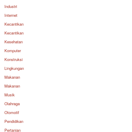
Industri
Internet
Kecantikan
Kecantikan
Kesehatan
Komputer
Konstruksi
Lingkungan
Makanan
Makanan
Musik
Olahraga
Otomotif
Pendidikan
Pertanian