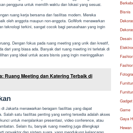
Berkeb
kan pengguna untuk memilih waktu dan lokasi yang sesuai.
Bisnis
engan ruang kerja bersama dan fasilitas modern. Mereka
 baik oleh anggota maupun non-anggota. GoWork menawarkan
Dekora
an teknologi terkini, sangat cocok bagi perusahaan yang ingin
Dekora
Desain
hruang. Dengan fokus pada ruang meeting yang unik dan kreatif,
Elektro
 dari yang biasa ada. Banyak dari ruang meeting ini terletak di
ilihan yang ideal untuk acara bisnis yang ingin meninggalkan
Fashio
Fashio
Fotogra
 Ruang Meeting dan Katering Terbaik di
Furnitu
Furnitu
rkan
Gadget
 di Jakarta menawarkan beragam fasilitas yang dapat
Game
Salah satu fasilitas penting yang sering tersedia adalah akses
Gaya H
i kunci untuk menjalankan presentasi, video conference, atau
batan. Selain itu, banyak ruang meeting juga dilengkapi
Hewan
erti proyektor dan sistem suara, yang mendukung kelancaran