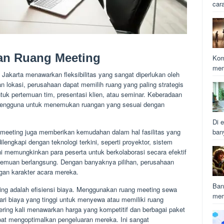
car
n Ruang Meeting
Kom
mem
Jakarta menawarkan fleksibilitas yang sangat diperlukan oleh
an lokasi, perusahaan dapat memilih ruang yang paling strategis
uk pertemuan tim, presentasi klien, atau seminar. Keberadaan
engguna untuk menemukan ruangan yang sesuai dengan
Di e
ng meeting juga memberikan kemudahan dalam hal fasilitas yang
ban
engkapi dengan teknologi terkini, seperti proyektor, sistem
ini memungkinkan para peserta untuk berkolaborasi secara efektif
temuan berlangsung. Dengan banyaknya pilihan, perusahaan
gan karakter acara mereka.
Ban
ing adalah efisiensi biaya. Menggunakan ruang meeting sewa
mem
i biaya yang tinggi untuk menyewa atau memiliki ruang
ering kali menawarkan harga yang kompetitif dan berbagai paket
at mengoptimalkan pengeluaran mereka. Ini sangat