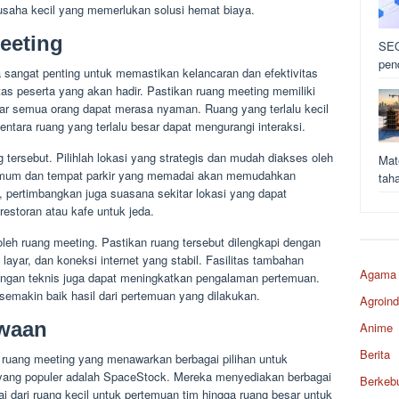
usaha kecil yang memerlukan solusi hemat biaya.
eeting
SEO
pen
a sangat penting untuk memastikan kelancaran dan efektivitas
as peserta yang akan hadir. Pastikan ruang meeting memiliki
ar semua orang dapat merasa nyaman. Ruang yang terlalu kecil
tara ruang yang terlalu besar dapat mengurangi interaksi.
g tersebut. Pilihlah lokasi yang strategis dan mudah diakses oleh
Mat
i umum dan tempat parkir yang memadai akan memudahkan
tah
u, pertimbangkan juga suasana sekitar lokasi yang dapat
restoran atau kafe untuk jeda.
 oleh ruang meeting. Pastikan ruang tersebut dilengkapi dengan
 layar, dan koneksi internet yang stabil. Fasilitas tambahan
Agama
dukungan teknis juga dapat meningkatkan pengalaman pertemuan.
 semakin baik hasil dari pertemuan yang dilakukan.
Agroind
ewaan
Anime
Berita
 ruang meeting yang menawarkan berbagai pilihan untuk
m yang populer adalah SpaceStock. Mereka menyediakan berbagai
Berkeb
i dari ruang kecil untuk pertemuan tim hingga ruang besar untuk