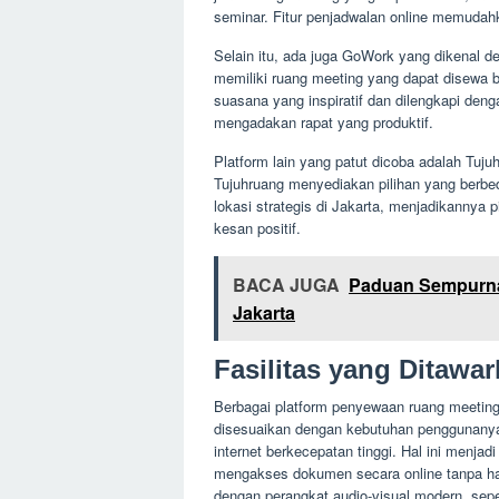
seminar. Fitur penjadwalan online memudah
Selain itu, ada juga GoWork yang dikenal d
memiliki ruang meeting yang dapat disewa
suasana yang inspiratif dan dilengkapi deng
mengadakan rapat yang produktif.
Platform lain yang patut dicoba adalah Tuju
Tujuhruang menyediakan pilihan yang berbeda
lokasi strategis di Jakarta, menjadikannya p
kesan positif.
BACA JUGA
Paduan Sempurna:
Jakarta
Fasilitas yang Ditawa
Berbagai platform penyewaan ruang meeting
disesuaikan dengan kebutuhan penggunanya. 
internet berkecepatan tinggi. Hal ini menjad
mengakses dokumen secara online tanpa ham
dengan perangkat audio-visual modern, sep