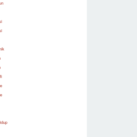
un
si
si
nik
n
n
fi
re
re
idup