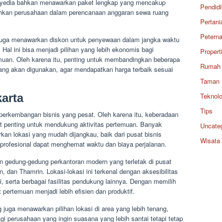
yedia bahkan menawarkan paket lengkap yang mencakup
Pendid
ahkan perusahaan dalam perencanaan anggaran sewa ruang
Pertani
Petern
 juga menawarkan diskon untuk penyewaan dalam jangka waktu
 Hal ini bisa menjadi pilihan yang lebih ekonomis bagi
Propert
uan. Oleh karena itu, penting untuk membandingkan beberapa
Rumah
ng akan digunakan, agar mendapatkan harga terbaik sesuai
Taman
karta
Teknolo
Tips
perkembangan bisnis yang pesat. Oleh karena itu, keberadaan
at penting untuk mendukung aktivitas pertemuan. Banyak
Uncate
an lokasi yang mudah dijangkau, baik dari pusat bisnis
Wisata
rofesional dapat menghemat waktu dan biaya perjalanan.
n gedung-gedung perkantoran modern yang terletak di pusat
, dan Thamrin. Lokasi-lokasi ini terkenal dengan aksesibilitas
, serta berbagai fasilitas pendukung lainnya. Dengan memilih
pertemuan menjadi lebih efisien dan produktif.
 juga menawarkan pilihan lokasi di area yang lebih tenang,
bagi perusahaan yang ingin suasana yang lebih santai tetapi tetap