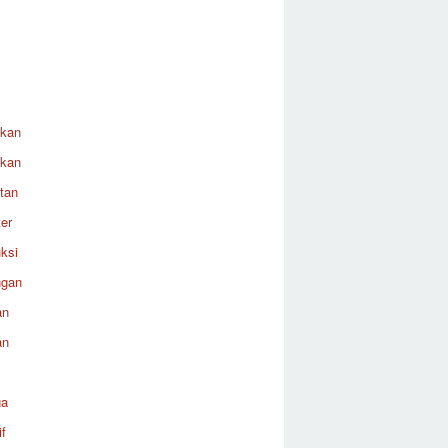
ikan
ikan
tan
er
ksi
ngan
an
an
ga
f