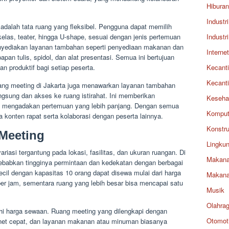
Hiburan
Industri
adalah tata ruang yang fleksibel. Pengguna dapat memilih
 kelas, teater, hingga U-shape, sesuai dengan jenis pertemuan
Industri
enyediakan layanan tambahan seperti penyediaan makanan dan
Internet
pan tulis, spidol, dan alat presentasi. Semua ini bertujuan
 produktif bagi setiap peserta.
Kecant
Kecant
ruang meeting di Jakarta juga menawarkan layanan tambahan
ngsung dan akses ke ruang istirahat. Ini memberikan
Keseha
n mengadakan pertemuan yang lebih panjang. Dengan semua
Komput
da konten rapat serta kolaborasi dengan peserta lainnya.
Konstru
Meeting
Lingku
riasi tergantung pada lokasi, fasilitas, dan ukuran ruangan. Di
Makan
disebabkan tingginya permintaan dan kedekatan dengan berbagai
kecil dengan kapasitas 10 orang dapat disewa mulai dari harga
Makan
h per jam, sementara ruang yang lebih besar bisa mencapai satu
Musik
Olahra
hi harga sewaan. Ruang meeting yang dilengkapi dengan
Otomoti
ernet cepat, dan layanan makanan atau minuman biasanya