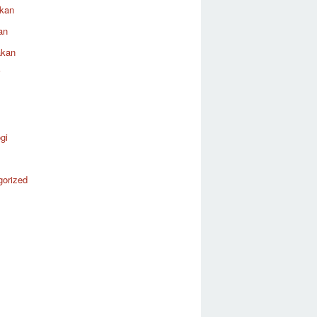
ikan
an
akan
i
gi
gorized