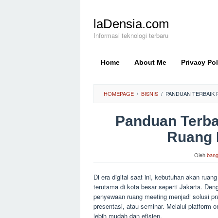
Loncat
ke
laDensia.com
konten
Informasi teknologi terbaru
Home
About Me
Privacy Pol
HOMEPAGE
/
BISNIS
/
PANDUAN TERBAIK
Panduan Terba
Ruang 
Oleh
bang
Di era digital saat ini, kebutuhan akan ru
terutama di kota besar seperti Jakarta. De
penyewaan ruang meeting menjadi solusi pr
presentasi, atau seminar. Melalui platform
lebih mudah dan efisien.