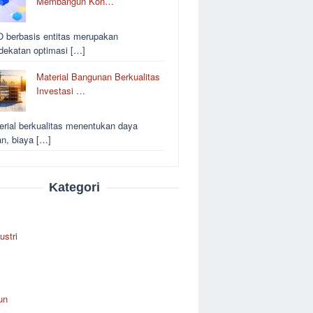
Membangun Kon…
 berbasis entitas merupakan
dekatan optimasi […]
Material Bangunan Berkualitas
Investasi …
erial berkualitas menentukan daya
an, biaya […]
Kategori
ustri
un