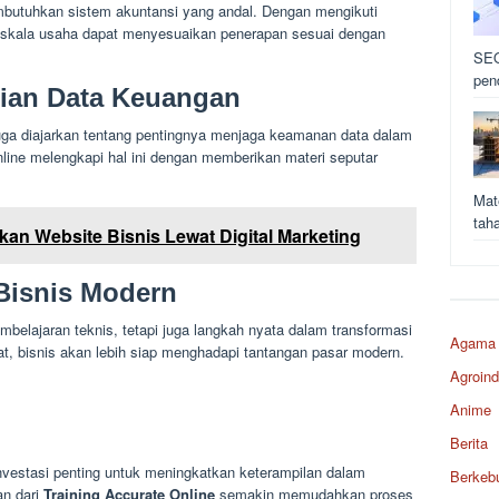
tuhkan sistem akuntansi yang andal. Dengan mengikuti
i skala usaha dapat menyesuaikan penerapan sesuai dengan
SEO
pen
ian Data Keuangan
juga diajarkan tentang pentingnya menjaga keamanan data dalam
line melengkapi hal ini dengan memberikan materi seputar
Mat
tah
an Website Bisnis Lewat Digital Marketing
Bisnis Modern
belajaran teknis, tetapi juga langkah nyata dalam transformasi
Agama
at, bisnis akan lebih siap menghadapi tantangan pasar modern.
Agroind
Anime
Berita
vestasi penting untuk meningkatkan keterampilan dalam
Berkeb
an dari
Training Accurate Online
semakin memudahkan proses