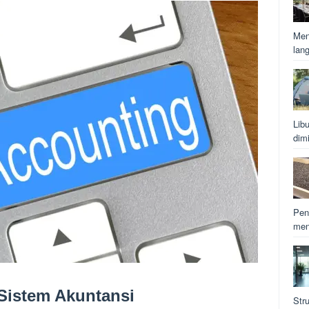
Men
lan
Lib
dim
Pen
men
Sistem Akuntansi
Str