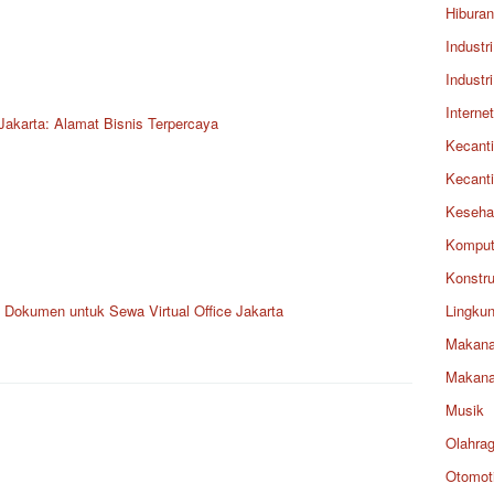
Hiburan
Industri
Industri
Internet
Jakarta: Alamat Bisnis Terpercaya
Kecant
Kecant
Keseha
Komput
Konstru
Dokumen untuk Sewa Virtual Office Jakarta
Lingku
Makan
Makan
Musik
Olahra
Otomoti