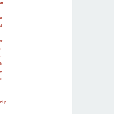
un
si
si
nik
n
n
fi
re
re
idup