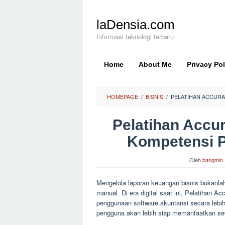
Loncat
ke
laDensia.com
konten
Informasi teknologi terbaru
Home
About Me
Privacy Pol
HOMEPAGE
/
BISNIS
/
PELATIHAN ACCUR
Pelatihan Accu
Kompetensi 
Oleh
bangmin
Mengelola laporan keuangan bisnis bukanla
manual. Di era digital saat ini, Pelatihan
penggunaan software akuntansi secara lebih 
pengguna akan lebih siap memanfaatkan set