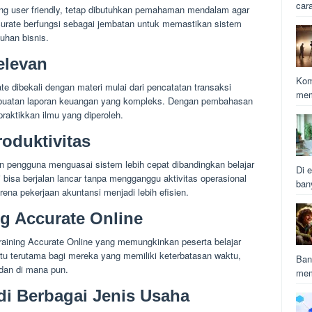
car
ng user friendly, tetap dibutuhkan pemahaman mendalam agar
curate berfungsi sebagai jembatan untuk memastikan sistem
uhan bisnis.
elevan
Kom
te dibekali dengan materi mulai dari pencatatan transaksi
mem
mbuatan laporan keuangan yang kompleks. Dengan pembahasan
raktikkan ilmu yang diperoleh.
roduktivitas
 pengguna menguasai sistem lebih cepat dibandingkan belajar
Di e
 bisa berjalan lancar tanpa mengganggu aktivitas operasional
ban
rena pekerjaan akuntansi menjadi lebih efisien.
g Accurate Online
 Training Accurate Online yang memungkinkan peserta belajar
tu terutama bagi mereka yang memiliki keterbatasan waktu,
Ban
dan di mana pun.
mem
i Berbagai Jenis Usaha