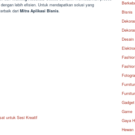
Berkeb
 dengan lebih efisien. Untuk mendapatkan solusi yang
terbaik dari
Mitra Aplikasi Bisnis
.
Bisnis
Dekora
Dekora
Desain
Elektro
Fashio
Fashio
Fotogra
Furnitu
Furnitu
Gadget
Game
at untuk Sesi Kreatif
Gaya H
Hewan