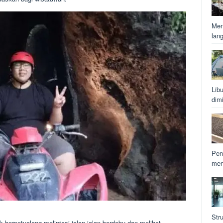
Men
lan
Lib
dim
Pen
men
Str
berpetualang melintasi jalan-jalan berdebu dan melihat