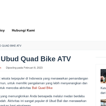
icy
Hubungi Kami
 QUAD BIKE ATV
 Ubud Quad Bike ATV
n
Diposting pada
Februari 8, 2023
at wisata terpopuler di Indonesia yang menawarkan pemandangan
mun, untuk memiliki pengalaman yang lebih menyenangkan dan
ntuk mencoba aktivitas
Bali Quad Bike
Ket
dar
 yang memungkinkan Anda bersepeda melalui medan berdebu
h. Aktivitas ini sangat populer di Ubud Bali dan menawarkan
skan bagi wisatawan.