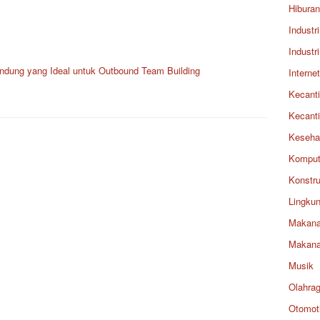
Hiburan
Industri
Industri
dung yang Ideal untuk Outbound Team Building
Internet
Kecant
Kecant
Keseha
Komput
Konstru
Lingku
Makan
Makan
Musik
Olahra
Otomoti