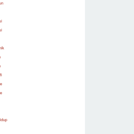
un
si
si
nik
n
n
fi
re
re
idup