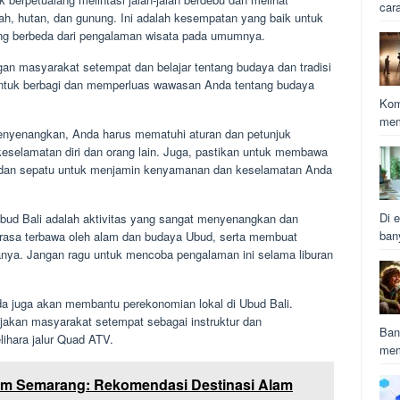
car
h, hutan, dan gunung. Ini adalah kesempatan yang baik untuk
ng berbeda dari pengalaman wisata pada umumnya.
ngan masyarakat setempat dan belajar tentang budaya dan tradisi
untuk berbagi dan memperluas wawasan Anda tentang budaya
Kom
mem
yenangkan, Anda harus mematuhi aturan dan petunjuk
keselamatan diri dan orang lain. Juga, pastikan untuk membawa
a, dan sepatu untuk menjamin kenyamanan dan keselamatan Anda
Di e
ud Bali adalah aktivitas yang sangat menyenangkan dan
ban
asa terbawa oleh alam dan budaya Ubud, serta membuat
nya. Jangan ragu untuk mencoba pengalaman ini selama liburan
a juga akan membantu perekonomian lokal di Ubud Bali.
kan masyarakat setempat sebagai instruktur dan
Ban
hara jalur Quad ATV.
mem
em Semarang: Rekomendasi Destinasi Alam