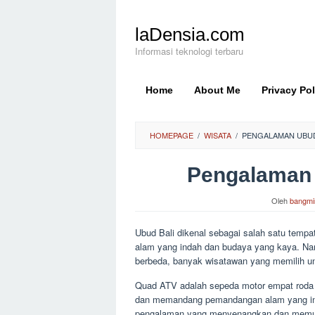
Loncat
ke
laDensia.com
konten
Informasi teknologi terbaru
Home
About Me
Privacy Pol
HOMEPAGE
/
WISATA
/
PENGALAMAN UBUD
Pengalaman
Oleh
bangmi
Ubud Bali dikenal sebagai salah satu temp
alam yang indah dan budaya yang kaya. Na
berbeda, banyak wisatawan yang memilih u
Quad ATV adalah sepeda motor empat roda
dan memandang pemandangan alam yang inda
pengalaman yang menyenangkan dan memua