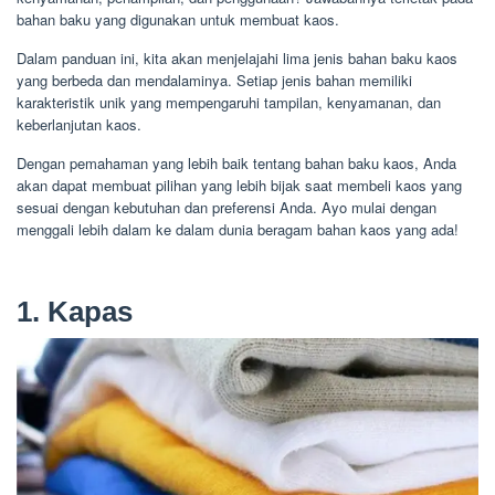
bahan baku yang digunakan untuk membuat kaos.
Dalam panduan ini, kita akan menjelajahi lima jenis bahan baku kaos
yang berbeda dan mendalaminya. Setiap jenis bahan memiliki
karakteristik unik yang mempengaruhi tampilan, kenyamanan, dan
keberlanjutan kaos.
Dengan pemahaman yang lebih baik tentang bahan baku kaos, Anda
akan dapat membuat pilihan yang lebih bijak saat membeli kaos yang
sesuai dengan kebutuhan dan preferensi Anda. Ayo mulai dengan
menggali lebih dalam ke dalam dunia beragam bahan kaos yang ada!
1. Kapas