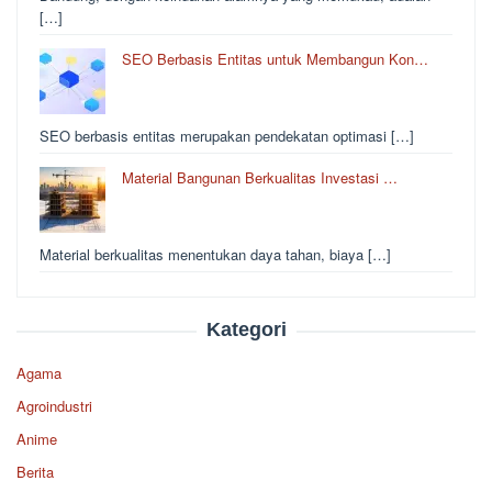
[…]
SEO Berbasis Entitas untuk Membangun Kon…
SEO berbasis entitas merupakan pendekatan optimasi […]
Material Bangunan Berkualitas Investasi …
Material berkualitas menentukan daya tahan, biaya […]
Kategori
Agama
Agroindustri
Anime
Berita