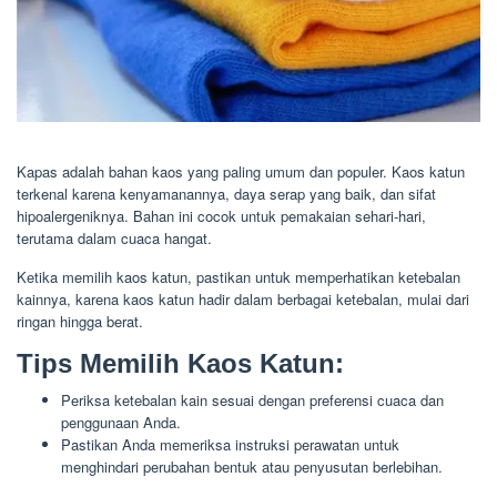
Kapas adalah bahan kaos yang paling umum dan populer. Kaos katun
terkenal karena kenyamanannya, daya serap yang baik, dan sifat
hipoalergeniknya. Bahan ini cocok untuk pemakaian sehari-hari,
terutama dalam cuaca hangat.
Ketika memilih kaos katun, pastikan untuk memperhatikan ketebalan
kainnya, karena kaos katun hadir dalam berbagai ketebalan, mulai dari
ringan hingga berat.
Tips Memilih Kaos Katun:
Periksa ketebalan kain sesuai dengan preferensi cuaca dan
penggunaan Anda.
Pastikan Anda memeriksa instruksi perawatan untuk
menghindari perubahan bentuk atau penyusutan berlebihan.