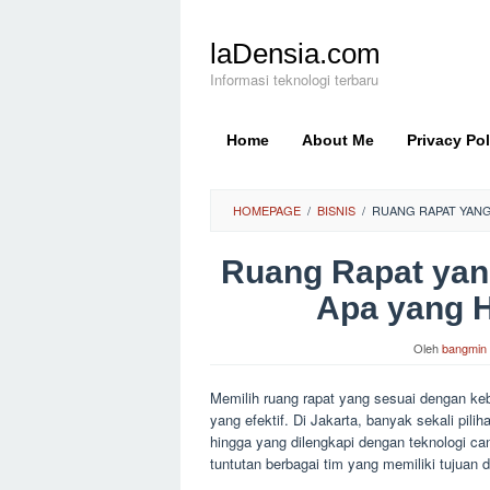
Loncat
ke
laDensia.com
konten
Informasi teknologi terbaru
Home
About Me
Privacy Pol
HOMEPAGE
/
BISNIS
/
RUANG RAPAT YANG
Ruang Rapat yan
Apa yang H
Oleh
bangmin
Memilih ruang rapat yang sesuai dengan ke
yang efektif. Di Jakarta, banyak sekali pili
hingga yang dilengkapi dengan teknologi c
tuntutan berbagai tim yang memiliki tujuan 