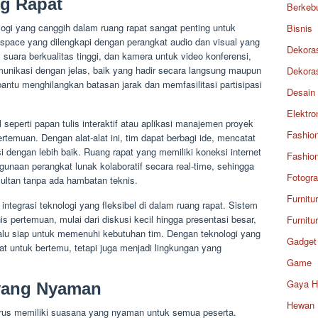
g Rapat
Berkeb
ologi yang canggih dalam ruang rapat sangat penting untuk
Bisnis
 space yang dilengkapi dengan perangkat audio dan visual yang
Dekora
 suara berkualitas tinggi, dan kamera untuk video konferensi,
nikasi dengan jelas, baik yang hadir secara langsung maupun
Dekora
bantu menghilangkan batasan jarak dan memfasilitasi partisipasi
Desain
Elektro
l seperti papan tulis interaktif atau aplikasi manajemen proyek
Fashio
temuan. Dengan alat-alat ini, tim dapat berbagi ide, mencatat
 dengan lebih baik. Ruang rapat yang memiliki koneksi internet
Fashio
unaan perangkat lunak kolaboratif secara real-time, sehingga
Fotogra
ultan tanpa ada hambatan teknis.
Furnitu
tegrasi teknologi yang fleksibel di dalam ruang rapat. Sistem
s pertemuan, mulai dari diskusi kecil hingga presentasi besar,
Furnitu
lu siap untuk memenuhi kebutuhan tim. Dengan teknologi yang
Gadget
at untuk bertemu, tetapi juga menjadi lingkungan yang
Game
Gaya H
yang Nyaman
Hewan
rus memiliki suasana yang nyaman untuk semua peserta.