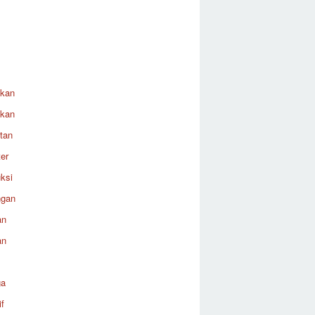
ikan
ikan
tan
er
ksi
ngan
an
an
ga
f