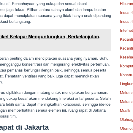
 kunci. Pencahayaan yang cukup dan sesuai dapat
Hiburan
enjaga fokus. Pilihan antara cahaya alami dan lampu buatan
Industri
ga dapat menciptakan suasana yang tidak hanya enak dipandang
kusi berlangsung.
Industri
Internet
riket Kelapa: Menguntungkan, Berkelanjutan,
Kecant
Kecant
Keseha
rperan penting dalam menciptakan suasana yang nyaman. Suhu
at mengganggu konsentrasi dan mengurangi efektivitas pertemuan.
Komput
 atau pemanas berfungsi dengan baik, sehingga semua peserta
Konstru
t. Penataan ventilasi yang baik juga dapat meningkatkan
n.
Lingku
a harus dipikirkan dengan matang untuk menciptakan kenyamanan.
Makan
ang cukup besar akan mendukung interaksi antar peserta. Selain
Makan
ara lebih santai dapat meningkatkan kolaborasi, sehingga ide-ide
gan memperhatikan semua elemen ini, ruang rapat di Jakarta
Musik
orasi tim.
Olahra
pat di Jakarta
Otomoti