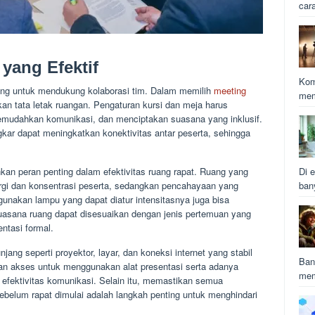
car
yang Efektif
Kom
ting untuk mendukung kolaborasi tim. Dalam memilih
meeting
mem
n tata letak ruangan. Pengaturan kursi dan meja harus
emudahkan komunikasi, dan menciptakan suasana yang inklusif.
gkar dapat meningkatkan konektivitas antar peserta, sehingga
kan peran penting dalam efektivitas ruang rapat. Ruang yang
Di e
rgi dan konsentrasi peserta, sedangkan pencahayaan yang
ban
unakan lampu yang dapat diatur intensitasnya juga bisa
suasana ruang dapat disesuaikan dengan jenis pertemuan yang
entasi formal.
jang seperti proyektor, layar, dan koneksi internet yang stabil
Ban
an akses untuk menggunakan alat presentasi serta adanya
mem
 efektivitas komunikasi. Selain itu, memastikan semua
sebelum rapat dimulai adalah langkah penting untuk menghindari