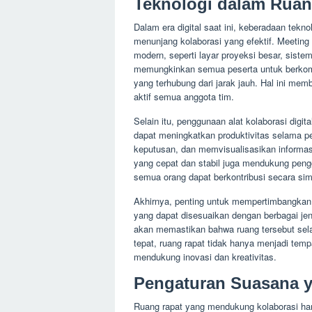
Teknologi dalam Ruan
Dalam era digital saat ini, keberadaan tekn
menunjang kolaborasi yang efektif. Meeting
modern, seperti layar proyeksi besar, sistem
memungkinkan semua peserta untuk berkomu
yang terhubung dari jarak jauh. Hal ini mem
aktif semua anggota tim.
Selain itu, penggunaan alat kolaborasi digita
dapat meningkatkan produktivitas selama per
keputusan, dan memvisualisasikan informasi
yang cepat dan stabil juga mendukung pengg
semua orang dapat berkontribusi secara sim
Akhirnya, penting untuk mempertimbangkan in
yang dapat disesuaikan dengan berbagai jeni
akan memastikan bahwa ruang tersebut sela
tepat, ruang rapat tidak hanya menjadi temp
mendukung inovasi dan kreativitas.
Pengaturan Suasana 
Ruang rapat yang mendukung kolaborasi ha