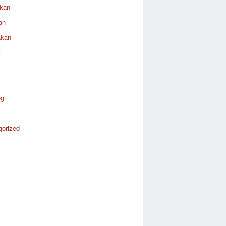
ikan
an
akan
i
gi
gorized