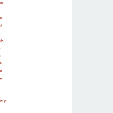
un
si
si
nik
n
n
fi
re
re
idup