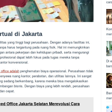
car
Kom
tual di Jakarta
mem
ilitas yang tinggi bagi perusahaan. Dengan adanya fasilitas ini,
tanpa harus tergantung pada ruang fisik. Hal ini memungkinkan
n antara pekerjaan dan kehidupan pribadi, serta mengurangi
a profesional dapat lebih fokus pada tugas mereka tanpa
Di e
kantor konvensional.
ban
l office adalah
penghematan biaya operasional. Perusahaan tidak
yewa ruang kantor, perabotan, dan utilitas lainnya. Ini sangat
 yang sedang berkembang, karena mereka bisa mengalokasikan
gembangan bisnis. Dengan biaya yang lebih rendah, perusahaan
dan cepat.
Ban
mem
ed Office Jakarta Selatan Merevolusi Cara