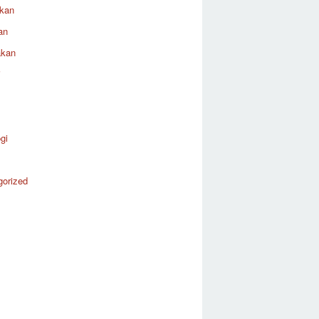
ikan
an
akan
i
gi
gorized