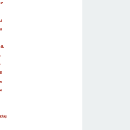
un
si
si
nik
n
n
fi
re
re
idup