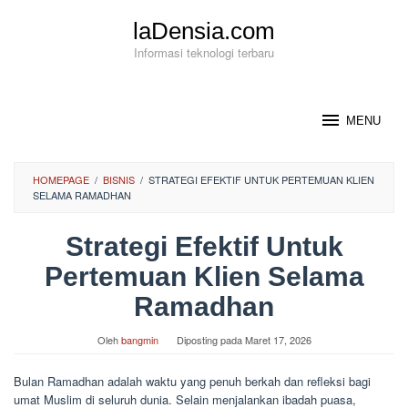
Loncat
laDensia.com
ke
konten
Informasi teknologi terbaru
MENU
HOMEPAGE
/
BISNIS
/
STRATEGI EFEKTIF UNTUK PERTEMUAN KLIEN
SELAMA RAMADHAN
Strategi Efektif Untuk
Pertemuan Klien Selama
Ramadhan
Oleh
bangmin
Diposting pada
Maret 17, 2026
Bulan Ramadhan adalah waktu yang penuh berkah dan refleksi bagi
umat Muslim di seluruh dunia. Selain menjalankan ibadah puasa,