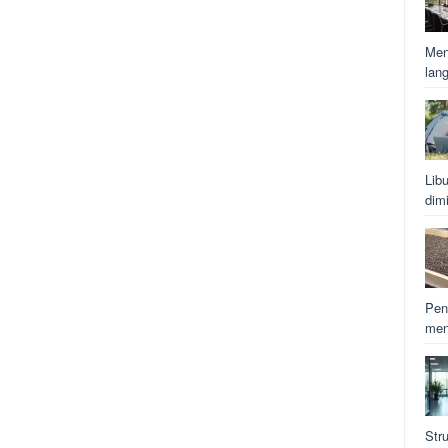
Men
lan
Lib
dim
Pen
men
Str