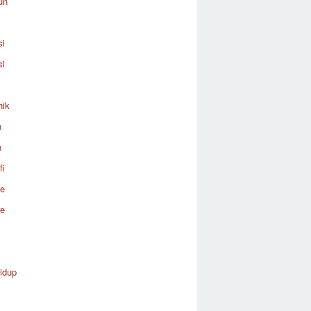
un
si
si
nik
n
n
fi
re
re
idup