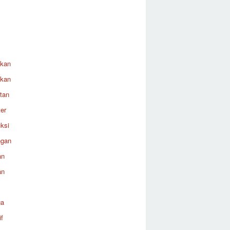
ikan
ikan
tan
er
ksi
ngan
an
an
ga
f