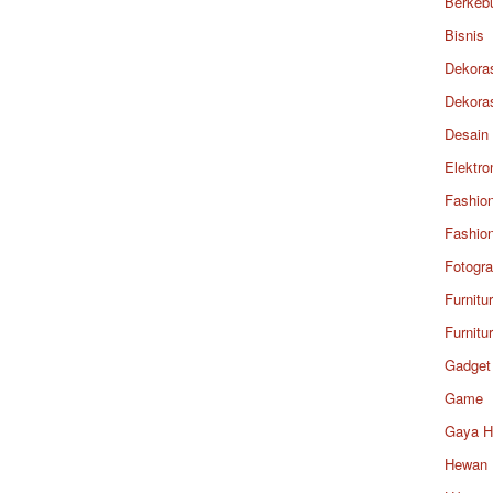
Berkeb
Bisnis
Dekora
Dekora
Desain
Elektro
Fashio
Fashio
Fotogra
Furnitu
Furnitu
Gadget
Game
Gaya H
Hewan