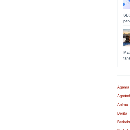
SEO
pen
Mat
tah
Agama
Agroind
Anime
Berita
Berkeb