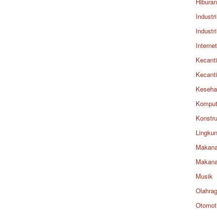
Hiburan
Industri
Industri
Internet
Kecant
Kecant
Keseha
Komput
Konstru
Lingku
Makan
Makan
Musik
Olahra
Otomoti