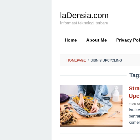
Loncat
ke
laDensia.com
konten
Informasi teknologi terbaru
Home
About Me
Privacy Pol
HOMEPAGE
/
BISNIS UPCYCLING
Tag
Stra
Upc
Oleh
b
Isu ke
bertra
komer