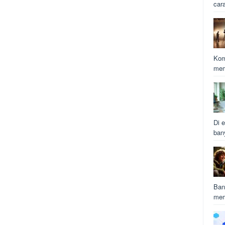
car
Kom
mem
Di e
ban
Ban
mem