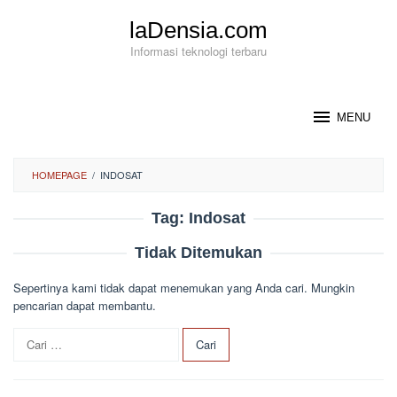
Loncat
laDensia.com
ke
konten
Informasi teknologi terbaru
MENU
HOMEPAGE
/
INDOSAT
Tag:
Indosat
Tidak Ditemukan
Sepertinya kami tidak dapat menemukan yang Anda cari. Mungkin
pencarian dapat membantu.
C
a
r
i