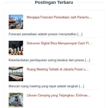
Postingan Terbaru
u
n
t
Mengapa Forecast Persediaan Jadi Penentu…
u
k
:
Forecast persediaan adalah proses memprediksi […]
Dokumen Digital Bisa Mempercepat Cash Fl…
Keterlambatan pembayaran sering berakar dari proses […]
Ruang Meeting Terbaik di Jakarta Pusat u…
Mencari ruang meeting yang tepat adalah langkah […]
Liburan Camping yang Terjangkau: Estimas…