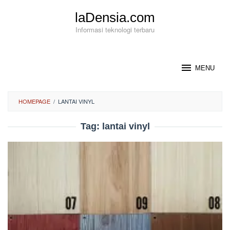
Loncat
laDensia.com
ke
konten
Informasi teknologi terbaru
MENU
HOMEPAGE
/
LANTAI VINYL
Tag:
lantai vinyl