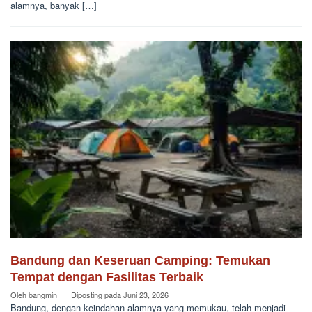
alamnya, banyak […]
Bandung dan Keseruan Camping: Temukan
Tempat dengan Fasilitas Terbaik
Oleh
bangmin
Diposting pada
Juni 23, 2026
Bandung, dengan keindahan alamnya yang memukau, telah menjadi