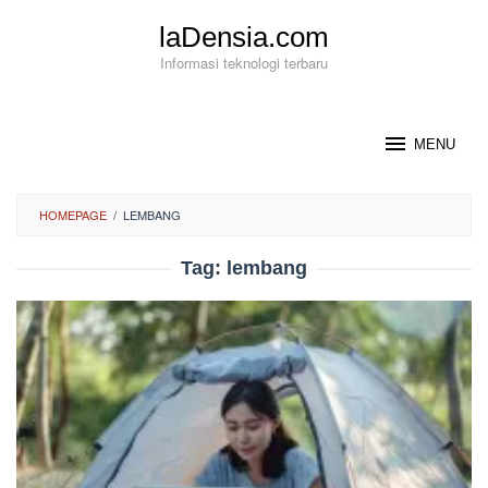
Loncat
laDensia.com
ke
konten
Informasi teknologi terbaru
MENU
HOMEPAGE
/
LEMBANG
Tag:
lembang