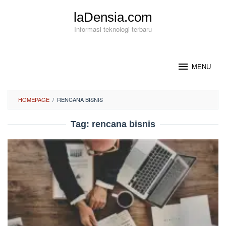
Loncat
laDensia.com
ke
konten
Informasi teknologi terbaru
MENU
HOMEPAGE
/
RENCANA BISNIS
Tag:
rencana bisnis