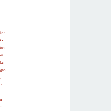
ikan
ikan
tan
er
ksi
ngan
an
an
ga
f