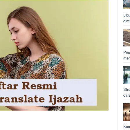
Lib
dim
Pen
men
Str
car
Kom