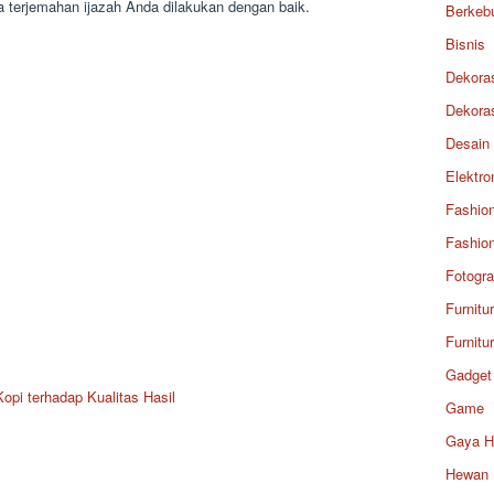
a terjemahan ijazah Anda dilakukan dengan baik.
Berkeb
Bisnis
Dekora
Dekora
Desain
Elektro
Fashio
Fashio
Fotogra
Furnitu
Furnitu
Gadget
pi terhadap Kualitas Hasil
Game
Gaya H
Hewan