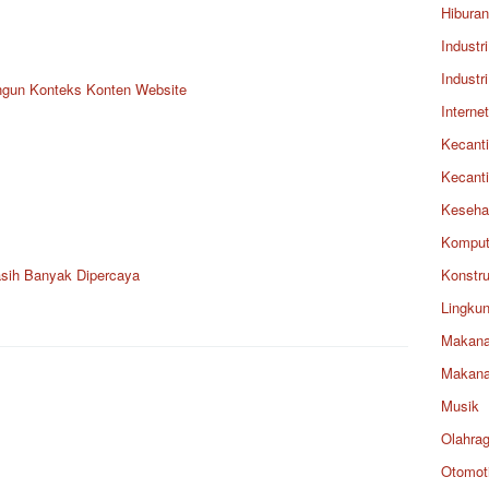
Hiburan
Industri
Industri
ngun Konteks Konten Website
Internet
Kecant
Kecant
Keseha
Komput
asih Banyak Dipercaya
Konstru
Lingku
Makan
Makan
Musik
Olahra
Otomoti