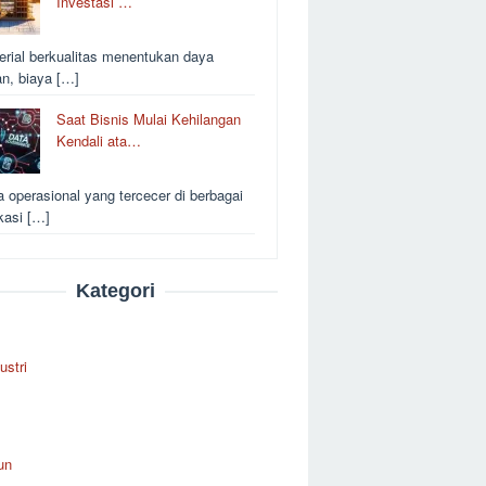
Investasi …
erial berkualitas menentukan daya
an, biaya […]
Saat Bisnis Mulai Kehilangan
Kendali ata…
a operasional yang tercecer di berbagai
kasi […]
Kategori
ustri
un