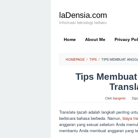
Loncat
ke
laDensia.com
konten
Informasi teknologi terbaru
Home
About Me
Privacy Pol
HOMEPAGE
/
TIPS
/
TIPS MEMBUAT ANGGA
Tips Membuat
Transl
Oleh
bangmin
Dip
Translate ijazah adalah langkah penting un
berbicara bahasa berbeda. Namun,
biaya tr
anggaran yang sesuai sebelum Anda memulai
membantu Anda membuat anggaran yang tepa