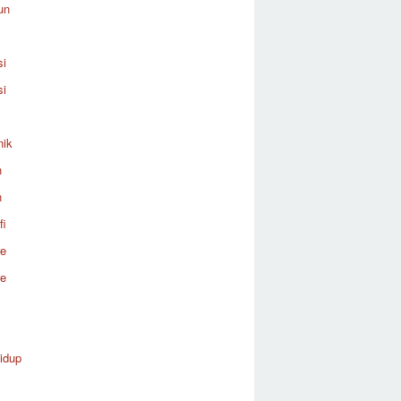
un
si
si
nik
n
n
fi
re
re
idup