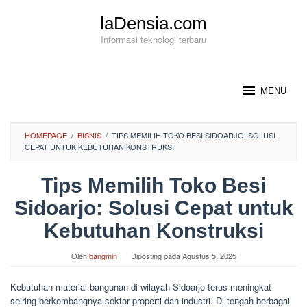
Loncat
laDensia.com
ke
konten
Informasi teknologi terbaru
MENU
HOMEPAGE
/
BISNIS
/
TIPS MEMILIH TOKO BESI SIDOARJO: SOLUSI
CEPAT UNTUK KEBUTUHAN KONSTRUKSI
Tips Memilih Toko Besi
Sidoarjo: Solusi Cepat untuk
Kebutuhan Konstruksi
Oleh
bangmin
Diposting pada
Agustus 5, 2025
Kebutuhan material bangunan di wilayah Sidoarjo terus meningkat
seiring berkembangnya sektor properti dan industri. Di tengah berbagai