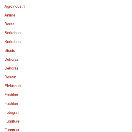
Agroindustri
Anime
Berita
Berkebun
Berkebun
Bisnis
Dekorasi
Dekorasi
Desain
Elektronik
Fashion
Fashion
Fotografi
Furniture
Furniture