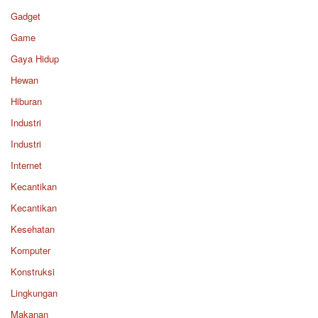
Gadget
Game
Gaya Hidup
Hewan
Hiburan
Industri
Industri
Internet
Kecantikan
Kecantikan
Kesehatan
Komputer
Konstruksi
Lingkungan
Makanan