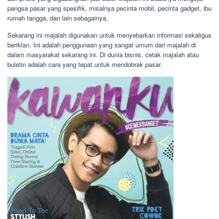
pangsa pasar yang spesifik, misalnya pecinta mobil, pecinta gadget, ibu
rumah tangga, dan lain sebagainya,
Sekarang ini majalah digunakan untuk menyebarkan informasi sekaligus
beriklan. Ini adalah penggunaan yang sangat umum dari majalah di
dalam masyarakat sekarang ini. Di dunia bisnis, cetak majalah atau
buletin adalah cara yang tepat untuk mendobrak pasar.