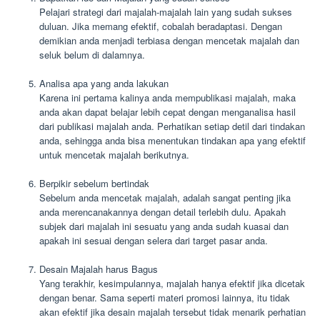
Pelajari strategi dari majalah-majalah lain yang sudah sukses
duluan. Jika memang efektif, cobalah beradaptasi. Dengan
demikian anda menjadi terbiasa dengan mencetak majalah dan
seluk belum di dalamnya.
Analisa apa yang anda lakukan
Karena ini pertama kalinya anda mempublikasi majalah, maka
anda akan dapat belajar lebih cepat dengan menganalisa hasil
dari publikasi majalah anda. Perhatikan setiap detil dari tindakan
anda, sehingga anda bisa menentukan tindakan apa yang efektif
untuk mencetak majalah berikutnya.
Berpikir sebelum bertindak
Sebelum anda mencetak majalah, adalah sangat penting jika
anda merencanakannya dengan detail terlebih dulu. Apakah
subjek dari majalah ini sesuatu yang anda sudah kuasai dan
apakah ini sesuai dengan selera dari target pasar anda.
Desain Majalah harus Bagus
Yang terakhir, kesimpulannya, majalah hanya efektif jika dicetak
dengan benar. Sama seperti materi promosi lainnya, itu tidak
akan efektif jika desain majalah tersebut tidak menarik perhatian