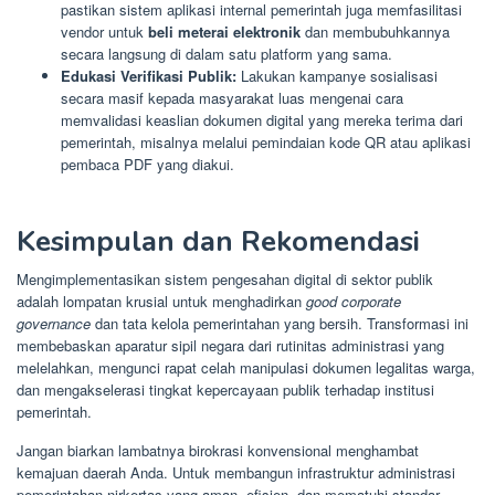
pastikan sistem aplikasi internal pemerintah juga memfasilitasi
vendor untuk
beli meterai elektronik
dan membubuhkannya
secara langsung di dalam satu platform yang sama.
Edukasi Verifikasi Publik:
Lakukan kampanye sosialisasi
secara masif kepada masyarakat luas mengenai cara
memvalidasi keaslian dokumen digital yang mereka terima dari
pemerintah, misalnya melalui pemindaian kode QR atau aplikasi
pembaca PDF yang diakui.
Kesimpulan dan Rekomendasi
Mengimplementasikan sistem pengesahan digital di sektor publik
adalah lompatan krusial untuk menghadirkan
good corporate
governance
dan tata kelola pemerintahan yang bersih. Transformasi ini
membebaskan aparatur sipil negara dari rutinitas administrasi yang
melelahkan, mengunci rapat celah manipulasi dokumen legalitas warga,
dan mengakselerasi tingkat kepercayaan publik terhadap institusi
pemerintah.
Jangan biarkan lambatnya birokrasi konvensional menghambat
kemajuan daerah Anda. Untuk membangun infrastruktur administrasi
pemerintahan nirkertas yang aman, efisien, dan mematuhi standar