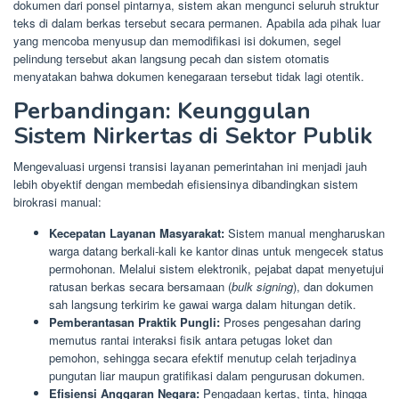
dokumen dari ponsel pintarnya, sistem akan mengunci seluruh struktur
teks di dalam berkas tersebut secara permanen. Apabila ada pihak luar
yang mencoba menyusup dan memodifikasi isi dokumen, segel
pelindung tersebut akan langsung pecah dan sistem otomatis
menyatakan bahwa dokumen kenegaraan tersebut tidak lagi otentik.
Perbandingan: Keunggulan
Sistem Nirkertas di Sektor Publik
Mengevaluasi urgensi transisi layanan pemerintahan ini menjadi jauh
lebih obyektif dengan membedah efisiensinya dibandingkan sistem
birokrasi manual:
Kecepatan Layanan Masyarakat:
Sistem manual mengharuskan
warga datang berkali-kali ke kantor dinas untuk mengecek status
permohonan. Melalui sistem elektronik, pejabat dapat menyetujui
ratusan berkas secara bersamaan (
bulk signing
), dan dokumen
sah langsung terkirim ke gawai warga dalam hitungan detik.
Pemberantasan Praktik Pungli:
Proses pengesahan daring
memutus rantai interaksi fisik antara petugas loket dan
pemohon, sehingga secara efektif menutup celah terjadinya
pungutan liar maupun gratifikasi dalam pengurusan dokumen.
Efisiensi Anggaran Negara:
Pengadaan kertas, tinta, hingga