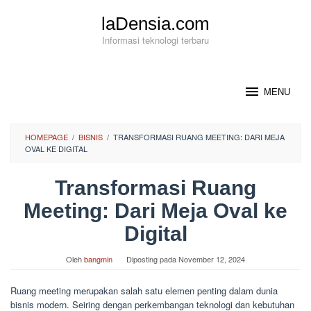
Loncat
laDensia.com
ke
konten
Informasi teknologi terbaru
MENU
HOMEPAGE
/
BISNIS
/
TRANSFORMASI RUANG MEETING: DARI MEJA
OVAL KE DIGITAL
Transformasi Ruang
Meeting: Dari Meja Oval ke
Digital
Oleh
bangmin
Diposting pada
November 12, 2024
Ruang meeting merupakan salah satu elemen penting dalam dunia
bisnis modern. Seiring dengan perkembangan teknologi dan kebutuhan