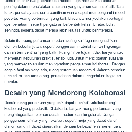
Desain interior ruang pertemuan modern juga memainkan peranan
penting dalam menciptakan suasana yang nyaman dan inspiratif. Tata
letak, pencahayaan, serta pemilihan warna dapat mempengaruhi mood
peserta. Ruang pertemuan yang baik biasanya menyediakan berbagai
opsi penataan, seperti pengaturan berbentuk kelas, U, atau bulat,
sehingga peserta dapat merasa lebih leluasa untuk berinteraksi.
Selain itu, ruang pertemuan modern sering kali juga menghadirkan
elemen keberlanjutan, seperti penggunaan material ramah lingkungan
dan sistem ventilasi yang baik. Ruang ini bertujuan tidak hanya untuk
memenuhi kebutuhan praktis, tetapi juga untuk menciptakan suasana
yang menyegarkan dan meningkatkan pengalaman kolaborasi. Dengan
segala fasilitas yang ada, ruang pertemuan modern di Jakarta semakin
menjadi pilihan utama bagi perusahaan dalam mengadakan kegiatan
mereka.
Desain yang Mendorong Kolaborasi
Desain ruang pertemuan yang baik dapat menjadi katalisator bagi
kolaborasi yang produktif. Di Jakarta, banyak ruang pertemuan yang
mengintegrasikan elemen desain modern dan fungsional. Dengan
penggunaan furnitur yang fleksibel, seperti meja yang dapat diatur
ulang, ruang ini dapat disesuaikan dengan berbagai jenis pertemuan,
mulai dari diskusi tim kecil hingga presentasi besar. Penataan yang baik