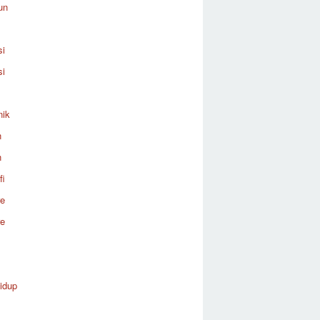
un
si
si
nik
n
n
fi
re
re
idup