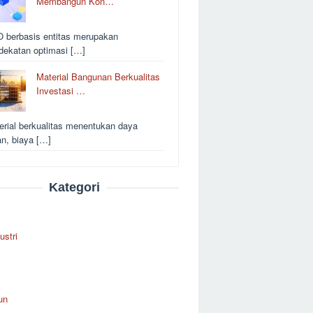
Membangun Kon…
 berbasis entitas merupakan
dekatan optimasi […]
Material Bangunan Berkualitas
Investasi …
erial berkualitas menentukan daya
an, biaya […]
Kategori
ustri
un