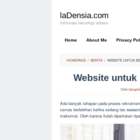
Loncat
ke
laDensia.com
konten
Informasi teknologi terbaru
Home
About Me
Privacy Pol
HOMEPAGE
/
BERITA
/
WEBSITE UNTUK BE
Website untuk 
Oleh
bangmi
Ada banyak tahapan pada proses rekrutmen. 
cemas berlebihan ketika sedang tes wawanc
maksimal. Oleh karena itulah diperlukan tips