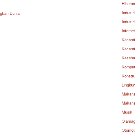
Hiburan
Industri
gkan Dunia
Industri
Internet
Kecant
Kecant
Keseha
Komput
Konstru
Lingku
Makan
Makan
Musik
Olahra
Otomoti