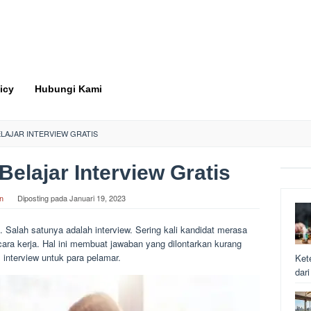
icy
Hubungi Kami
LAJAR INTERVIEW GRATIS
Belajar Interview Gratis
n
Diposting pada
Januari 19, 2023
Salah satunya adalah interview. Sering kali kandidat merasa
ara kerja. Hal ini membuat jawaban yang dilontarkan kurang
 interview untuk para pelamar.
Ket
dar