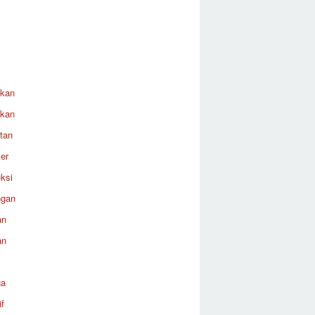
ikan
ikan
tan
er
ksi
ngan
an
an
ga
f