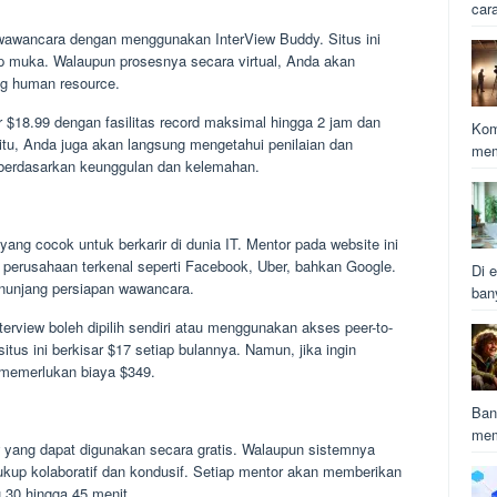
car
wawancara dengan menggunakan InterView Buddy. Situs ini
tap muka. Walaupun prosesnya secara virtual, Anda akan
ng human resource.
r $18.99 dengan fasilitas record maksimal hingga 2 jam dan
Kom
 itu, Anda juga akan langsung mengetahui penilaian dan
mem
 berdasarkan keunggulan dan kelemahan.
yang cocok untuk berkarir di dunia IT. Mentor pada website ini
 perusahaan terkenal seperti Facebook, Uber, bahkan Google.
Di e
enunjang persiapan wawancara.
ban
erview boleh dipilih sendiri atau menggunakan akses peer-to-
itus ini berkisar $17 setiap bulannya. Namun, jika ingin
 memerlukan biaya $349.
Ban
mem
ew yang dapat digunakan secara gratis. Walaupun sistemnya
cukup kolaboratif dan kondusif. Setiap mentor akan memberikan
 30 hingga 45 menit.