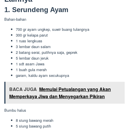
1. Serundeng Ayam
Bahan-bahan
700 gr ayam ungkep, suwir buang tulangnya
300 gr kelapa parut
1 ruas lengkuas
3 lembar daun salam
2 batang serai, putihnya saja, geprek
5 lembar daun jeruk
1 sdt asam Jawa
1 buah gula merah
garam, kaldu ayam secukupnya
BACA JUGA
Memulai Petualangan yang Akan
Memperkaya Jiwa dan Menyegarkan Pikiran
Bumbu halus
8 siung bawang merah
5 siung bawang putih