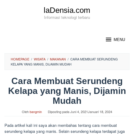
Loncat
laDensia.com
ke
konten
Informasi teknologi terbaru
MENU
HOMEPAGE
/
WISATA
/
MAKANAN
/
CARA MEMBUAT SERUNDENG
KELAPA YANG MANIS, DIJAMIN MUDAH
Cara Membuat Serundeng
Kelapa yang Manis, Dijamin
Mudah
Oleh
bangmin
Diposting pada
Juni 4, 2021
Januari 18, 2024
Pada artikel kali ini saya akan membahas tentang cara membuat
serundeng kelapa yang manis. Selain serundeng kelapa terdapat juga