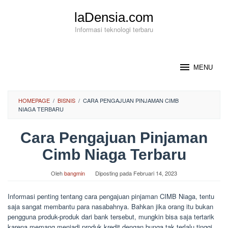
Loncat
laDensia.com
ke
konten
Informasi teknologi terbaru
MENU
HOMEPAGE
/
BISNIS
/
CARA PENGAJUAN PINJAMAN CIMB
NIAGA TERBARU
Cara Pengajuan Pinjaman
Cimb Niaga Terbaru
Oleh
bangmin
Diposting pada
Februari 14, 2023
Informasi penting tentang cara pengajuan pinjaman CIMB Niaga, tentu
saja sangat membantu para nasabahnya. Bahkan jika orang itu bukan
pengguna produk-produk dari bank tersebut, mungkin bisa saja tertarik
karena memang menjadi produk kredit dengan bunga tak terlalu tinggi.