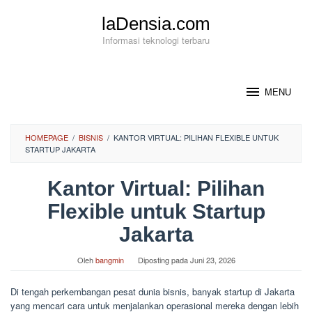
Loncat
laDensia.com
ke
konten
Informasi teknologi terbaru
MENU
HOMEPAGE
/
BISNIS
/
KANTOR VIRTUAL: PILIHAN FLEXIBLE UNTUK
STARTUP JAKARTA
Kantor Virtual: Pilihan
Flexible untuk Startup
Jakarta
Oleh
bangmin
Diposting pada
Juni 23, 2026
Di tengah perkembangan pesat dunia bisnis, banyak startup di Jakarta
yang mencari cara untuk menjalankan operasional mereka dengan lebih