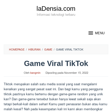
Loncat
laDensia.com
ke
konten
Informasi teknologi terbaru
MENU
HOMEPAGE
/
HIBURAN
/
GAME
/
GAME VIRAL TIKTOK
Game Viral TikTok
Oleh
bangmin
Diposting pada
November 15, 2022
Tiktok merupakan salah satu media sosial yang saat mengalami
kenaikan yang sangat pesat saat ini. Dan bagi kamu yang pengguna
tiktok pastinya kamu bertemu dengan game-game random yang unik
kan? Dan game-game tersebut bukan hanya lewat sekali saja akan
tetapi berkali-kali dalam sehari Kamu pasti penasaran bukan atau kamu
malah kesal? Nah pada kesempatan kali ini kami akan membongkar