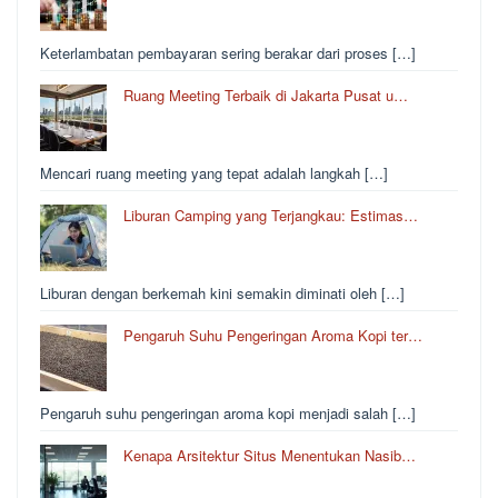
Keterlambatan pembayaran sering berakar dari proses […]
Ruang Meeting Terbaik di Jakarta Pusat u…
Mencari ruang meeting yang tepat adalah langkah […]
Liburan Camping yang Terjangkau: Estimas…
Liburan dengan berkemah kini semakin diminati oleh […]
Pengaruh Suhu Pengeringan Aroma Kopi ter…
Pengaruh suhu pengeringan aroma kopi menjadi salah […]
Kenapa Arsitektur Situs Menentukan Nasib…