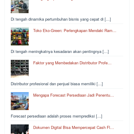
Di tengah dinamika pertumbuhan bisnis yang cepat di […]
Toko Eko-Green: Perlengkapan Mendaki Ram…
Di tengah meningkatnya kesadaran akan pentingnya […]
Faktor yang Membedakan Distributor Profe…
Distributor profesional dan penjual biasa memiliki […]
Mengapa Forecast Persediaan Jadi Penentu…
Forecast persediaan adalah proses memprediksi […]
Dokumen Digital Bisa Mempercepat Cash Fl…