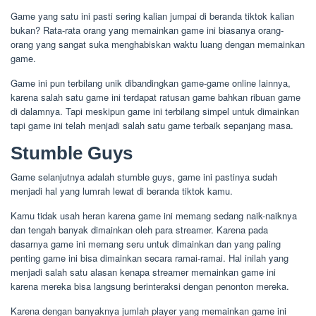
Game yang satu ini pasti sering kalian jumpai di beranda tiktok kalian
bukan? Rata-rata orang yang memainkan game ini biasanya orang-
orang yang sangat suka menghabiskan waktu luang dengan memainkan
game.
Game ini pun terbilang unik dibandingkan game-game online lainnya,
karena salah satu game ini terdapat ratusan game bahkan ribuan game
di dalamnya. Tapi meskipun game ini terbilang simpel untuk dimainkan
tapi game ini telah menjadi salah satu game terbaik sepanjang masa.
Stumble Guys
Game selanjutnya adalah stumble guys, game ini pastinya sudah
menjadi hal yang lumrah lewat di beranda tiktok kamu.
Kamu tidak usah heran karena game ini memang sedang naik-naiknya
dan tengah banyak dimainkan oleh para streamer. Karena pada
dasarnya game ini memang seru untuk dimainkan dan yang paling
penting game ini bisa dimainkan secara ramai-ramai. Hal inilah yang
menjadi salah satu alasan kenapa streamer memainkan game ini
karena mereka bisa langsung berinteraksi dengan penonton mereka.
Karena dengan banyaknya jumlah player yang memainkan game ini