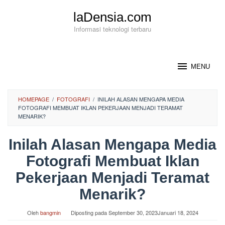
Loncat
laDensia.com
ke
konten
Informasi teknologi terbaru
MENU
HOMEPAGE
/
FOTOGRAFI
/
INILAH ALASAN MENGAPA MEDIA
FOTOGRAFI MEMBUAT IKLAN PEKERJAAN MENJADI TERAMAT
MENARIK?
Inilah Alasan Mengapa Media
Fotografi Membuat Iklan
Pekerjaan Menjadi Teramat
Menarik?
Oleh
bangmin
Diposting pada
September 30, 2023
Januari 18, 2024