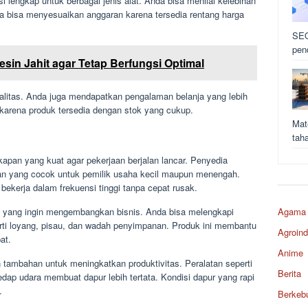
 lengkap untuk berbagai jenis alat. Anda bisa menilai kelebihan
ga bisa menyesuaikan anggaran karena tersedia rentang harga
SEO
pen
sin Jahit agar Tetap Berfungsi Optimal
litas. Anda juga mendapatkan pengalaman belanja yang lebih
 karena produk tersedia dengan stok yang cukup.
Mat
tah
apan yang kuat agar pekerjaan berjalan lancar. Penyedia
n yang cocok untuk pemilik usaha kecil maupun menengah.
ekerja dalam frekuensi tinggi tanpa cepat rusak.
yang ingin mengembangkan bisnis. Anda bisa melengkapi
Agama
rti loyang, pisau, dan wadah penyimpanan. Produk ini membantu
Agroind
at.
Anime
tambahan untuk meningkatkan produktivitas. Peralatan seperti
Berita
dap udara membuat dapur lebih tertata. Kondisi dapur yang rapi
.
Berkeb