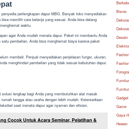
pat
Berkeb
Bisnis
ri penyedia perlengkapan dapur MBG. Banyak toko menyediakan
 bisa memilih cara belanja yang sesuai. Anda bisa datang
Dekora
k menghemat waktu.
Dekora
gkapan agar Anda mudah menata dapur. Paket ini membantu Anda
Desain
m satu pembelian. Anda bisa menghemat biaya karena paket
Elektro
Fashio
belum membeli. Penjual menyediakan penjelasan fungsi, ukuran,
Anda menghindari pembelian yang tidak sesuai kebutuhan dapur.
Fashio
Fotogra
Furnitu
Furnitu
 solusi lengkap bagi Anda yang membutuhkan alat masak
Gadget
uk rumah tangga atau usaha dengan lebih mudah. Ketersediaan
eksibel saat menata dapur agar nyaman dan efisien.
Game
Gaya H
Yang Cocok Untuk Acara Seminar, Pelatihan &
Hewan