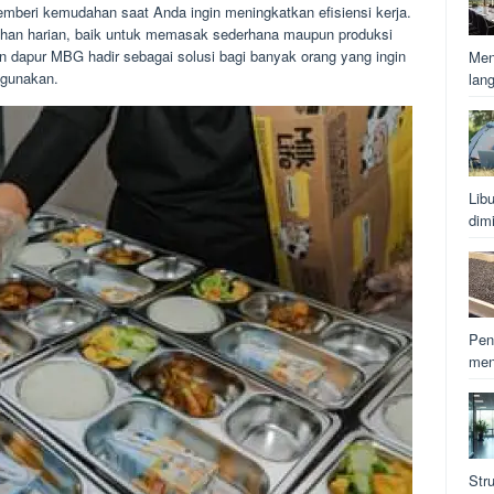
emberi kemudahan saat Anda ingin meningkatkan efisiensi kerja.
han harian, baik untuk memasak sederhana maupun produksi
n dapur MBG hadir sebagai solusi bagi banyak orang yang ingin
Men
igunakan.
lan
Lib
dim
Pen
men
Str