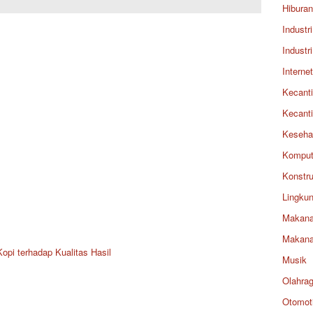
Hiburan
Industri
Industri
Internet
Kecant
Kecant
Keseha
Komput
Konstru
Lingku
Makan
Makan
pi terhadap Kualitas Hasil
Musik
Olahra
Otomoti