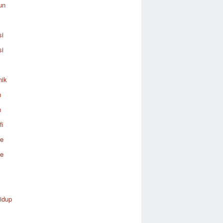
un
si
si
nik
n
n
fi
re
re
idup