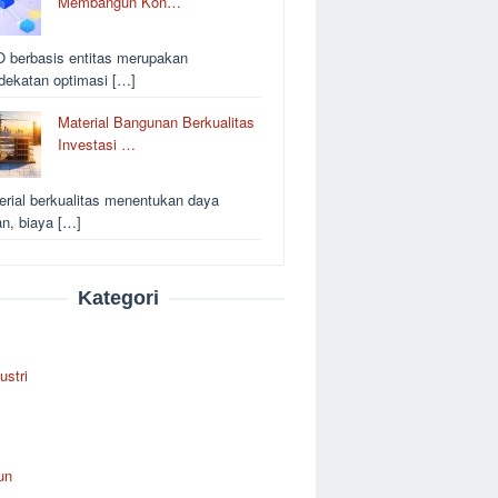
Membangun Kon…
 berbasis entitas merupakan
dekatan optimasi […]
Material Bangunan Berkualitas
Investasi …
erial berkualitas menentukan daya
an, biaya […]
Kategori
ustri
un