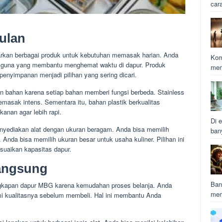
car
ulan
kan berbagai produk untuk kebutuhan memasak harian. Anda
Kom
guna yang membantu menghemat waktu di dapur. Produk
mem
 penyimpanan menjadi pilihan yang sering dicari.
n bahan karena setiap bahan memberi fungsi berbeda. Stainless
masak intens. Sementara itu, bahan plastik berkualitas
nan agar lebih rapi.
Di e
yediakan alat dengan ukuran beragam. Anda bisa memilih
ban
 Anda bisa memilih ukuran besar untuk usaha kuliner. Pilihan ini
esuaikan kapasitas dapur.
Langsung
Ban
ngkapan dapur MBG karena kemudahan proses belanja. Anda
mem
i kualitasnya sebelum membeli. Hal ini membantu Anda