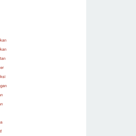
ikan
ikan
tan
er
ksi
ngan
an
an
ga
f