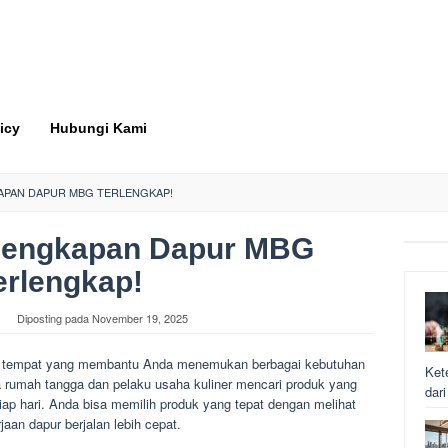
icy
Hubungi Kami
APAN DAPUR MBG TERLENGKAP!
rlengkapan Dapur MBG
erlengkap!
Diposting pada
November 19, 2025
i tempat yang membantu Anda menemukan berbagai kebutuhan
Ket
 rumah tangga dan pelaku usaha kuliner mencari produk yang
dar
iap hari. Anda bisa memilih produk yang tepat dengan melihat
aan dapur berjalan lebih cepat.