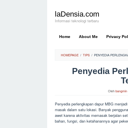
Loncat
ke
laDensia.com
konten
Informasi teknologi terbaru
Home
About Me
Privacy Pol
HOMEPAGE
/
TIPS
/
PENYEDIA PERLENGK
Penyedia Pe
T
Oleh
bangmin
Penyedia perlengkapan dapur MBG menjad
masak dalam satu lokasi. Banyak pengguna
awet karena aktivitas memasak berjalan set
bahan, fungsi, dan ketahanannya agar pekerj