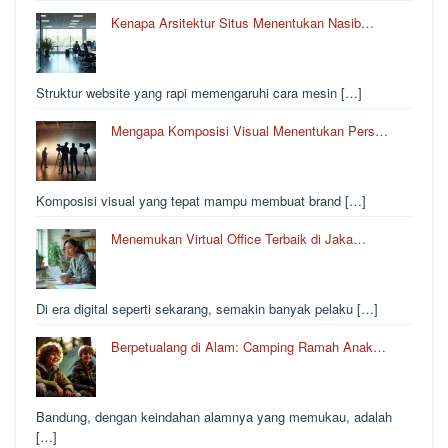
Kenapa Arsitektur Situs Menentukan Nasib…
Struktur website yang rapi memengaruhi cara mesin […]
Mengapa Komposisi Visual Menentukan Pers…
Komposisi visual yang tepat mampu membuat brand […]
Menemukan Virtual Office Terbaik di Jaka…
Di era digital seperti sekarang, semakin banyak pelaku […]
Berpetualang di Alam: Camping Ramah Anak…
Bandung, dengan keindahan alamnya yang memukau, adalah
[…]