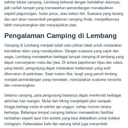
sekitar lokasi camping. Lembang terkenal dengan keindahan alamnya,
jadi carilah tempat yang menawarkan pemandangan menakjubkan
seperti pegunungan, hutan pinus, atau kebun teh. Suasana yang tenang
dan asri akan menambah pengalaman camping Anda, menjadikannya
lebih menyenangkan dan menyejukkan jiwa.
Pengalaman Camping di Lembang
Camping di Lembang menjadi salah satu pilihan ideal untuk merasakan
keindahan alam yang menakjubkan. Dengan suasana yang sejuk dan
segar, Lembang menawarkan berbagai tempat camping di lembang yang
dapat memanjakan mata dan jiwa. Di antara pepohonan hijau dan udara
yang bersih, pengunjung dapat merasakan kedamaian yang sulit
ditemukan di perkotaan. Saat malam tiba, langit yang penuh bintang
menjadi pemandangan yang menawan, menciptakan suasana romantis
dan menenangkan.
Selama camping, para pengunjung biasanya dapat menikmati berbagai
aktivitas luar ruangan. Mulai dari hiking menjelajahi jalur setapak,
hingga berbagi cerita di sekitar api unggun, setiap momen terasa
berharga. Beberapa tempat camping bahkan menawarkan fasilitas
tambahan seperti spot foto estetis yang bisa diabadikan untuk koleksi
Instagram. Keberadaan kafe dan warung lokal juga menambah