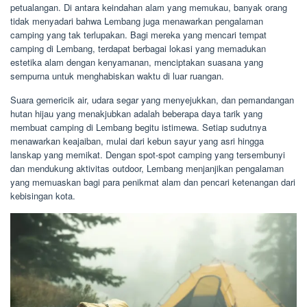
petualangan. Di antara keindahan alam yang memukau, banyak orang
tidak menyadari bahwa Lembang juga menawarkan pengalaman
camping yang tak terlupakan. Bagi mereka yang mencari tempat
camping di Lembang, terdapat berbagai lokasi yang memadukan
estetika alam dengan kenyamanan, menciptakan suasana yang
sempurna untuk menghabiskan waktu di luar ruangan.
Suara gemericik air, udara segar yang menyejukkan, dan pemandangan
hutan hijau yang menakjubkan adalah beberapa daya tarik yang
membuat camping di Lembang begitu istimewa. Setiap sudutnya
menawarkan keajaiban, mulai dari kebun sayur yang asri hingga
lanskap yang memikat. Dengan spot-spot camping yang tersembunyi
dan mendukung aktivitas outdoor, Lembang menjanjikan pengalaman
yang memuaskan bagi para penikmat alam dan pencari ketenangan dari
kebisingan kota.