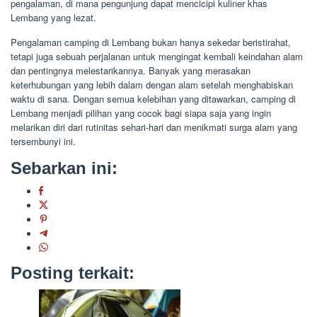
pengalaman, di mana pengunjung dapat mencicipi kuliner khas
Lembang yang lezat.
Pengalaman camping di Lembang bukan hanya sekedar beristirahat,
tetapi juga sebuah perjalanan untuk mengingat kembali keindahan alam
dan pentingnya melestarikannya. Banyak yang merasakan
keterhubungan yang lebih dalam dengan alam setelah menghabiskan
waktu di sana. Dengan semua kelebihan yang ditawarkan, camping di
Lembang menjadi pilihan yang cocok bagi siapa saja yang ingin
melarikan diri dari rutinitas sehari-hari dan menikmati surga alam yang
tersembunyi ini.
Sebarkan ini:
Posting terkait: