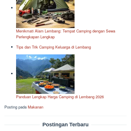
Menikmati Alam Lembang: Tempat Camping dengan Sewa
Perlengkapan Lengkap
Tips dan Trik Camping Keluarga di Lembang
Panduan Lengkap Harga Camping di Lembang 2026
Posting pada
Makanan
Postingan Terbaru