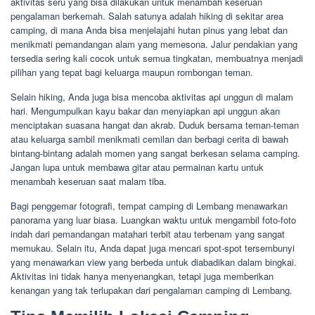
aktivitas seru yang bisa dilakukan untuk menambah keseruan
pengalaman berkemah. Salah satunya adalah hiking di sekitar area
camping, di mana Anda bisa menjelajahi hutan pinus yang lebat dan
menikmati pemandangan alam yang memesona. Jalur pendakian yang
tersedia sering kali cocok untuk semua tingkatan, membuatnya menjadi
pilihan yang tepat bagi keluarga maupun rombongan teman.
Selain hiking, Anda juga bisa mencoba aktivitas api unggun di malam
hari. Mengumpulkan kayu bakar dan menyiapkan api unggun akan
menciptakan suasana hangat dan akrab. Duduk bersama teman-teman
atau keluarga sambil menikmati cemilan dan berbagi cerita di bawah
bintang-bintang adalah momen yang sangat berkesan selama camping.
Jangan lupa untuk membawa gitar atau permainan kartu untuk
menambah keseruan saat malam tiba.
Bagi penggemar fotografi, tempat camping di Lembang menawarkan
panorama yang luar biasa. Luangkan waktu untuk mengambil foto-foto
indah dari pemandangan matahari terbit atau terbenam yang sangat
memukau. Selain itu, Anda dapat juga mencari spot-spot tersembunyi
yang menawarkan view yang berbeda untuk diabadikan dalam bingkai.
Aktivitas ini tidak hanya menyenangkan, tetapi juga memberikan
kenangan yang tak terlupakan dari pengalaman camping di Lembang.