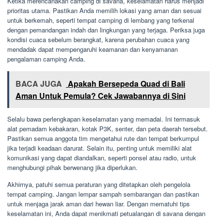
Ketika merencanakan camping di savana, keselamatan harus menjadi
prioritas utama. Pastikan Anda memilih lokasi yang aman dan sesuai
untuk berkemah, seperti tempat camping di lembang yang terkenal
dengan pemandangan indah dan lingkungan yang terjaga. Periksa juga
kondisi cuaca sebelum berangkat, karena perubahan cuaca yang
mendadak dapat mempengaruhi keamanan dan kenyamanan
pengalaman camping Anda.
BACA JUGA
Apakah Bersepeda Quad di Bali
Aman Untuk Pemula? Cek Jawabannya di Sini
Selalu bawa perlengkapan keselamatan yang memadai. Ini termasuk
alat pemadam kebakaran, kotak P3K, senter, dan peta daerah tersebut.
Pastikan semua anggota tim mengetahui rute dan tempat berkumpul
jika terjadi keadaan darurat. Selain itu, penting untuk memiliki alat
komunikasi yang dapat diandalkan, seperti ponsel atau radio, untuk
menghubungi pihak berwenang jika diperlukan.
Akhirnya, patuhi semua peraturan yang ditetapkan oleh pengelola
tempat camping. Jangan lempar sampah sembarangan dan pastikan
untuk menjaga jarak aman dari hewan liar. Dengan mematuhi tips
keselamatan ini, Anda dapat menikmati petualangan di savana dengan