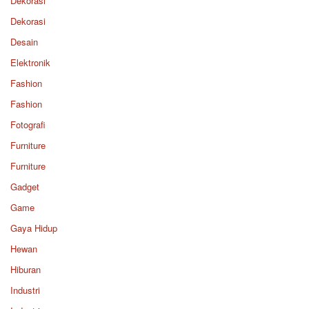
Dekorasi
Dekorasi
Desain
Elektronik
Fashion
Fashion
Fotografi
Furniture
Furniture
Gadget
Game
Gaya Hidup
Hewan
Hiburan
Industri