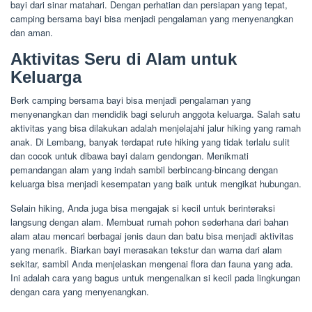
bayi dari sinar matahari. Dengan perhatian dan persiapan yang tepat,
camping bersama bayi bisa menjadi pengalaman yang menyenangkan
dan aman.
Aktivitas Seru di Alam untuk
Keluarga
Berk camping bersama bayi bisa menjadi pengalaman yang
menyenangkan dan mendidik bagi seluruh anggota keluarga. Salah satu
aktivitas yang bisa dilakukan adalah menjelajahi jalur hiking yang ramah
anak. Di Lembang, banyak terdapat rute hiking yang tidak terlalu sulit
dan cocok untuk dibawa bayi dalam gendongan. Menikmati
pemandangan alam yang indah sambil berbincang-bincang dengan
keluarga bisa menjadi kesempatan yang baik untuk mengikat hubungan.
Selain hiking, Anda juga bisa mengajak si kecil untuk berinteraksi
langsung dengan alam. Membuat rumah pohon sederhana dari bahan
alam atau mencari berbagai jenis daun dan batu bisa menjadi aktivitas
yang menarik. Biarkan bayi merasakan tekstur dan warna dari alam
sekitar, sambil Anda menjelaskan mengenai flora dan fauna yang ada.
Ini adalah cara yang bagus untuk mengenalkan si kecil pada lingkungan
dengan cara yang menyenangkan.