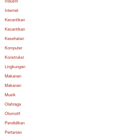
Industri
Internet
Kecantikan
Kecantikan
Kesehatan
Komputer
Konstruksi
Lingkungan
Makanan
Makanan
Musik
Olahraga
Otomotif
Pendidikan
Pertanian