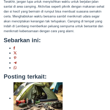
Terakhir, jangan lupa untuk menyisihkan waktu untuk berjalan-jalan
santai di area camping. Aktivitas seperti piknik dengan makanan sehat
dan si kecil yang bermain di rumput bisa membuat suasana semakin
ceria. Menghabiskan waktu bersama sambil menikmati udara segar
akan menciptakan kenangan tak terlupakan. Camping di tempat yang
indah di Lembang memberikan peluang sempurna untuk bersantai dan
menikmati kebersamaan dengan cara yang alami.
Sebarkan ini:
Posting terkait: