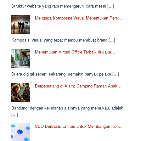
Struktur website yang rapi memengaruhi cara mesin […]
Mengapa Komposisi Visual Menentukan Pers…
Komposisi visual yang tepat mampu membuat brand […]
Menemukan Virtual Office Terbaik di Jaka…
Di era digital seperti sekarang, semakin banyak pelaku […]
Berpetualang di Alam: Camping Ramah Anak…
Bandung, dengan keindahan alamnya yang memukau, adalah
[…]
SEO Berbasis Entitas untuk Membangun Kon…